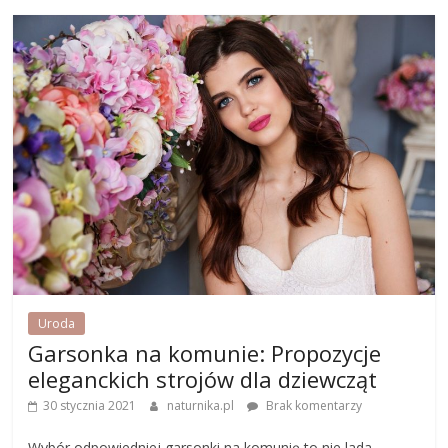
Uroda
Garsonka na komunie: Propozycje
eleganckich strojów dla dziewcząt
30 stycznia 2021
naturnika.pl
Brak komentarzy
Wybór odpowiedniej garsonki na komunię to nie lada