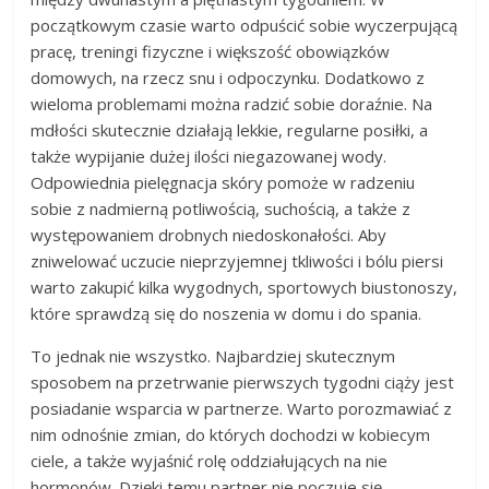
początkowym czasie warto odpuścić sobie wyczerpującą
pracę, treningi fizyczne i większość obowiązków
domowych, na rzecz snu i odpoczynku. Dodatkowo z
wieloma problemami można radzić sobie doraźnie. Na
mdłości skutecznie działają lekkie, regularne posiłki, a
także wypijanie dużej ilości niegazowanej wody.
Odpowiednia pielęgnacja skóry pomoże w radzeniu
sobie z nadmierną potliwością, suchością, a także z
występowaniem drobnych niedoskonałości. Aby
zniwelować uczucie nieprzyjemnej tkliwości i bólu piersi
warto zakupić kilka wygodnych, sportowych biustonoszy,
które sprawdzą się do noszenia w domu i do spania.
To jednak nie wszystko. Najbardziej skutecznym
sposobem na przetrwanie pierwszych tygodni ciąży jest
posiadanie wsparcia w partnerze. Warto porozmawiać z
nim odnośnie zmian, do których dochodzi w kobiecym
ciele, a także wyjaśnić rolę oddziałujących na nie
hormonów. Dzięki temu partner nie poczuje się