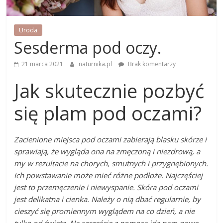
Uroda
Sesderma pod oczy.
21 marca 2021
naturnika.pl
Brak komentarzy
Jak skutecznie pozbyć
się plam pod oczami?
Zacienione miejsca pod oczami zabierają blasku skórze i
sprawiają, że wygląda ona na zmęczoną i niezdrową, a
my w rezultacie na chorych, smutnych i przygnębionych.
Ich powstawanie może mieć różne podłoże. Najczęściej
jest to przemęczenie i niewyspanie. Skóra pod oczami
jest delikatna i cienka. Należy o nią dbać regularnie, by
cieszyć się promiennym wyglądem na co dzień, a nie
tylko od święta. Na szczęście z pomocą idą nam nowe