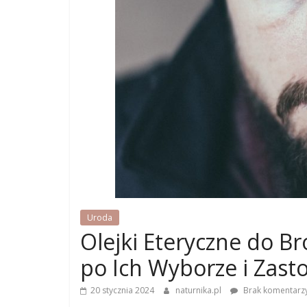
Uroda
Olejki Eteryczne do B
po Ich Wyborze i Zas
20 stycznia 2024
naturnika.pl
Brak komentarz