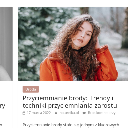
Uroda
:
Przyciemnianie brody: Trendy i
ry
techniki przyciemniania zarostu
17 marca 2022
naturnika.pl
Brak komentarzy
w
Przyciemnianie brody stało się jednym z kluczowych