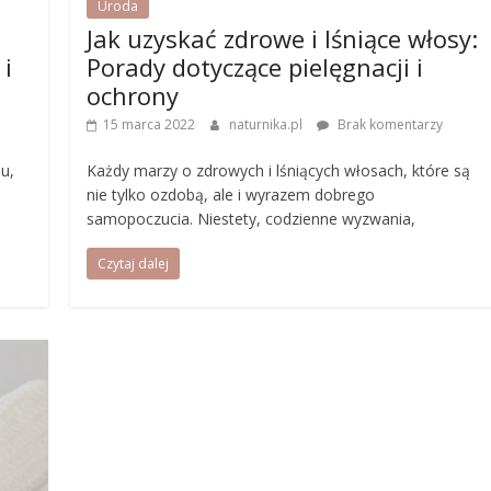
Uroda
Jak uzyskać zdrowe i lśniące włosy:
 i
Porady dotyczące pielęgnacji i
ochrony
15 marca 2022
naturnika.pl
Brak komentarzy
u,
Każdy marzy o zdrowych i lśniących włosach, które są
nie tylko ozdobą, ale i wyrazem dobrego
samopoczucia. Niestety, codzienne wyzwania,
Czytaj dalej