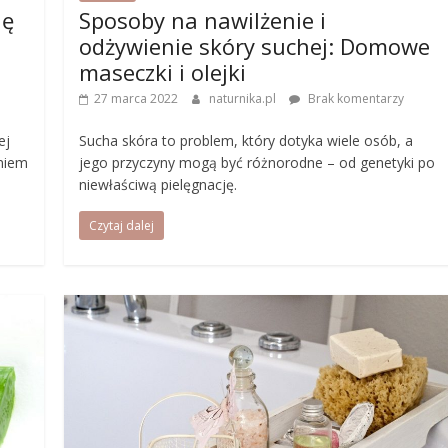
nę
Sposoby na nawilżenie i
odżywienie skóry suchej: Domowe
maseczki i olejki
27 marca 2022
naturnika.pl
Brak komentarzy
ej
Sucha skóra to problem, który dotyka wiele osób, a
aniem
jego przyczyny mogą być różnorodne – od genetyki po
niewłaściwą pielęgnację.
Czytaj dalej