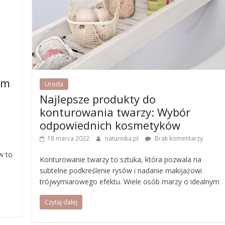
im
Uroda
Najlepsze produkty do
konturowania twarzy: Wybór
odpowiednich kosmetyków
18 marca 2022
naturnika.pl
Brak komentarzy
w to
Konturowanie twarzy to sztuka, która pozwala na
subtelne podkreślenie rysów i nadanie makijażowi
trójwymiarowego efektu. Wiele osób marzy o idealnym
Czytaj dalej