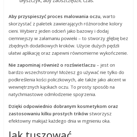
błyszczyk, aby zaoszczędzić czas.
Aby przyspieszyć proces malowania oczu
, warto
skorzystać z paletek zawierających różnorodne kolory
cieni. Wybierz jeden odcień jako bazowy i dodaj
ciemniejszy w załamaniu powieki – to stworzy głębię bez
zbędnych dodatkowych kroków. Użycie dużych pędzli
ułatwi aplikację oraz zapewni równomierne wykończenie.
Nie zapominaj również o rozświetlaczu
– jest on
bardzo wszechstronny! Możesz go używać nie tylko do
podkreślenia kości policzkowych, ale także jako akcent w
wewnętrznych kącikach oczu. To prosty sposób na
natychmiastowe odmłodzenie spojrzenia.
Dzięki odpowiednio dobranym kosmetykom oraz
zastosowaniu kilku prostych trików
stworzysz
efektowny makijaż każdego dnia w mgnieniu oka.
Jak tuszować