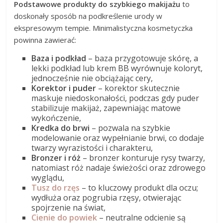
Podstawowe produkty do szybkiego makijażu
to
doskonały sposób na podkreślenie urody w
ekspresowym tempie. Minimalistyczna kosmetyczka
powinna zawierać:
Baza i podkład
– baza przygotowuje skórę, a
lekki podkład lub krem BB wyrównuje koloryt,
jednocześnie nie obciążając cery,
Korektor i puder
– korektor skutecznie
maskuje niedoskonałości, podczas gdy puder
stabilizuje makijaż, zapewniając matowe
wykończenie,
Kredka do brwi
– pozwala na szybkie
modelowanie oraz wypełnianie brwi, co dodaje
twarzy wyrazistości i charakteru,
Bronzer i róż
– bronzer konturuje rysy twarzy,
natomiast róż nadaje świeżości oraz zdrowego
wyglądu,
Tusz do rzęs
– to kluczowy produkt dla oczu;
wydłuża oraz pogrubia rzęsy, otwierając
spojrzenie na świat,
Cienie do powiek
– neutralne odcienie są