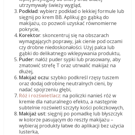
utrzymywały świeży wygląd,
Podkład
: wybierz podkład o lekkiej formule lub
sięgnij po krem BB. Aplikuj go gąbką do
makijażu, co pozwoli uzyskać równomierne
pokrycie,
Korektor
: skoncentruj się na obszarach
wymagających poprawy, jak cienie pod oczami
czy drobne niedoskonałości. Użyj palca lub
gąbki do delikatnego wklepywania produktu,
Puder
: nałóż puder sypki lub prasowany, aby
zmatowić strefę T oraz utrwalić makijaż na
dłużej,
Makijaż oczu
: szybko podkreśl rzęsy tuszem
oraz dodaj odrobinę neutralnych cieni, by
nadać spojrzeniu głębi,
Róż i rozświetlacz
: na policzki nanieś róż w
kremie dla naturalnego efektu, a następnie
subtelnie rozświetl szczyty kości policzkowych,
Makijaż ust
: sięgnij po pomadkę lub błyszczyk
w kolorze pasującym do reszty makijażu –
wybieraj produkty łatwe do aplikacji bez użycia
lusterka,