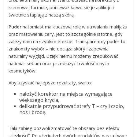
drobne zmiany skórne. Warto stawiać na korektory o
kremowej formule, ponieważ łatwo się je aplikuje i
świetnie stapiają z naszą skórą.
Puder
natomiast ma kluczową rolę w utrwalaniu makijażu
oraz matowieniu cery. Jest to szczególnie istotne, gdy
zależy nam na szybkim efekcie. Transparentny puder to
znakomity wybór – nie obciąża skóry i zapewnia
naturalny wygląd. Dzięki niemu możemy zredukować
nadmiar sebum oraz przedłużyć trwałość innych
kosmetyków.
Aby uzyskać najlepsze rezultaty, warto:
nałożyć korektor na miejsca wymagające
większego krycia,
delikatnie przypudrować strefy T – czyli czoło,
nos i brodę.
Taki zabieg pozwoli zmatowić te obszary bez efektu
„ciężkości”. Po użyciu tych dwóch produktów nasza twarz