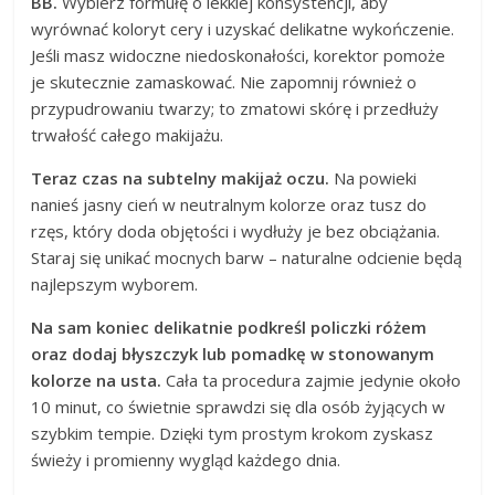
BB.
Wybierz formułę o lekkiej konsystencji, aby
wyrównać koloryt cery i uzyskać delikatne wykończenie.
Jeśli masz widoczne niedoskonałości, korektor pomoże
je skutecznie zamaskować. Nie zapomnij również o
przypudrowaniu twarzy; to zmatowi skórę i przedłuży
trwałość całego makijażu.
Teraz czas na subtelny makijaż oczu.
Na powieki
nanieś jasny cień w neutralnym kolorze oraz tusz do
rzęs, który doda objętości i wydłuży je bez obciążania.
Staraj się unikać mocnych barw – naturalne odcienie będą
najlepszym wyborem.
Na sam koniec delikatnie podkreśl policzki różem
oraz dodaj błyszczyk lub pomadkę w stonowanym
kolorze na usta.
Cała ta procedura zajmie jedynie około
10 minut, co świetnie sprawdzi się dla osób żyjących w
szybkim tempie. Dzięki tym prostym krokom zyskasz
świeży i promienny wygląd każdego dnia.