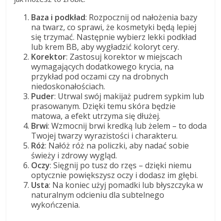
Baza i podkład
: Rozpocznij od nałożenia bazy
na twarz, co sprawi, że kosmetyki będą lepiej
się trzymać. Następnie wybierz lekki podkład
lub krem BB, aby wygładzić koloryt cery.
Korektor
: Zastosuj korektor w miejscach
wymagających dodatkowego krycia, na
przykład pod oczami czy na drobnych
niedoskonałościach.
Puder
: Utrwal swój makijaż pudrem sypkim lub
prasowanym. Dzięki temu skóra będzie
matowa, a efekt utrzyma się dłużej.
Brwi
: Wzmocnij brwi kredką lub żelem – to doda
Twojej twarzy wyrazistości i charakteru.
Róż
: Nałóż róż na policzki, aby nadać sobie
świeży i zdrowy wygląd.
Oczy
: Sięgnij po tusz do rzęs – dzięki niemu
optycznie powiększysz oczy i dodasz im głębi.
Usta
: Na koniec użyj pomadki lub błyszczyka w
naturalnym odcieniu dla subtelnego
wykończenia.