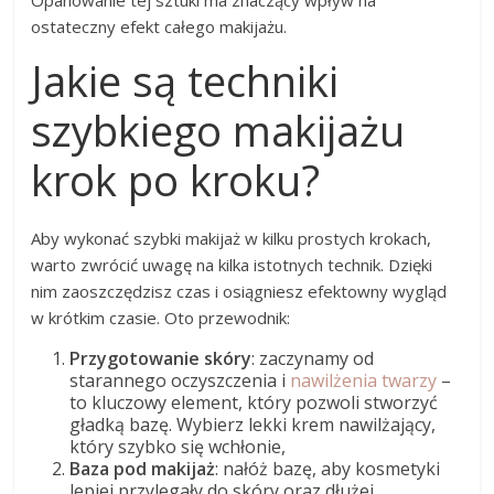
Opanowanie tej sztuki ma znaczący wpływ na
ostateczny efekt całego makijażu.
Jakie są techniki
szybkiego makijażu
krok po kroku?
Aby wykonać szybki makijaż w kilku prostych krokach,
warto zwrócić uwagę na kilka istotnych technik. Dzięki
nim zaoszczędzisz czas i osiągniesz efektowny wygląd
w krótkim czasie. Oto przewodnik:
Przygotowanie skóry
: zaczynamy od
starannego oczyszczenia i
nawilżenia twarzy
–
to kluczowy element, który pozwoli stworzyć
gładką bazę. Wybierz lekki krem nawilżający,
który szybko się wchłonie,
Baza pod makijaż
: nałóż bazę, aby kosmetyki
lepiej przylegały do skóry oraz dłużej