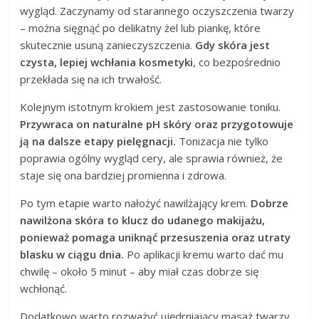
wygląd. Zaczynamy od starannego oczyszczenia twarzy
– można sięgnąć po delikatny żel lub piankę, które
skutecznie usuną zanieczyszczenia.
Gdy skóra jest
czysta, lepiej wchłania kosmetyki
, co bezpośrednio
przekłada się na ich trwałość.
Kolejnym istotnym krokiem jest zastosowanie toniku.
Przywraca on naturalne pH skóry oraz przygotowuje
ją na dalsze etapy pielęgnacji.
Tonizacja nie tylko
poprawia ogólny wygląd cery, ale sprawia również, że
staje się ona bardziej promienna i zdrowa.
Po tym etapie warto nałożyć nawilżający krem.
Dobrze
nawilżona skóra to klucz do udanego makijażu,
ponieważ pomaga uniknąć przesuszenia oraz utraty
blasku w ciągu dnia.
Po aplikacji kremu warto dać mu
chwilę – około 5 minut – aby miał czas dobrze się
wchłonąć.
Dodatkowo warto rozważyć ujędrniający masaż twarzy