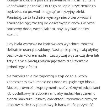
Kolejnym krokiem jest
narysowanie linii uśmiechu
na
końcówkach paznokci. Do tego najlepiej użyć cienkiego
pędzelka, co pozwoli osiągnąć precyzyjny efekt.
Pamiętaj, że ta technika wymaga nieco cierpliwości i
stabilności ręki; zacznij od delikatnych ruchów i w razie
potrzeby dodaj więcej lakieru, aby uzyskać idealny
kształt.
Gdy biała warstwa na końcówkach wyschnie, możesz
delikatnie usunąć szablony. Następnie pokryj całą płytkę
paznokcia kolorem nude – zazwyczaj wystarczą
dwa lub
trzy cienkie pociągnięcia pędzlem
dla uzyskania
jednolitego efektu.
Na zakończenie nie zapomnij o
top coacie
, który
zabezpieczy twój manicure i doda mu pięknego blasku.
Możesz również eksperymentować z różnymi odcieniami
lub dodatkowymi zdobieniami, aby nadać klasycznemu
french manicure unikalny charakter. Stosowanie różnych
kolorów nude czy pastelowych barw może przynieść