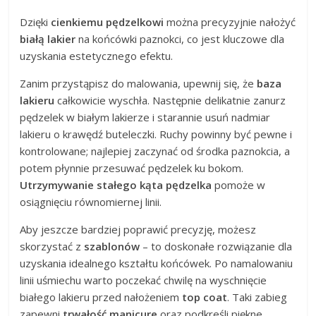
Dzięki
cienkiemu pędzelkowi
można precyzyjnie nałożyć
białą lakier
na końcówki paznokci, co jest kluczowe dla
uzyskania estetycznego efektu.
Zanim przystąpisz do malowania, upewnij się, że
baza
lakieru
całkowicie wyschła. Następnie delikatnie zanurz
pędzelek w białym lakierze i starannie usuń nadmiar
lakieru o krawędź buteleczki. Ruchy powinny być pewne i
kontrolowane; najlepiej zaczynać od środka paznokcia, a
potem płynnie przesuwać pędzelek ku bokom.
Utrzymywanie stałego kąta pędzelka
pomoże w
osiągnięciu równomiernej linii.
Aby jeszcze bardziej poprawić precyzję, możesz
skorzystać z
szablonów
– to doskonałe rozwiązanie dla
uzyskania idealnego kształtu końcówek. Po namalowaniu
linii uśmiechu warto poczekać chwilę na wyschnięcie
białego lakieru przed nałożeniem
top coat
. Taki zabieg
zapewni
trwałość manicure
oraz podkreśli piękne