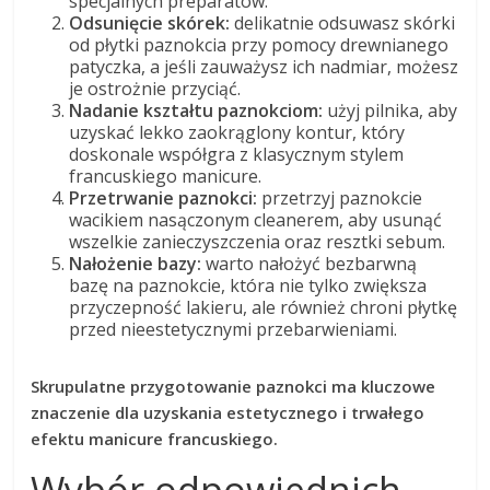
specjalnych preparatów.
Odsunięcie skórek:
delikatnie odsuwasz skórki
od płytki paznokcia przy pomocy drewnianego
patyczka, a jeśli zauważysz ich nadmiar, możesz
je ostrożnie przyciąć.
Nadanie kształtu paznokciom:
użyj pilnika, aby
uzyskać lekko zaokrąglony kontur, który
doskonale współgra z klasycznym stylem
francuskiego manicure.
Przetrwanie paznokci:
przetrzyj paznokcie
wacikiem nasączonym cleanerem, aby usunąć
wszelkie zanieczyszczenia oraz resztki sebum.
Nałożenie bazy:
warto nałożyć bezbarwną
bazę na paznokcie, która nie tylko zwiększa
przyczepność lakieru, ale również chroni płytkę
przed nieestetycznymi przebarwieniami.
Skrupulatne przygotowanie paznokci ma kluczowe
znaczenie dla uzyskania estetycznego i trwałego
efektu manicure francuskiego.