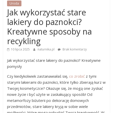
Uroda
Jak wykorzystać stare
lakiery do paznokci?
Kreatywne sposoby na
recykling
10 lipca 2025
naturnika.pl
Brak komentarzy
Jak wykorzystać stare lakiery do paznokci? Kreatywne
pomysły
Czy kiedykolwiek zastanawiałaś się,
co zrobić
z tymi
starymi lakierami do paznokci, które tylko zbierają kurz w
Twojej kosmetyczce? Okazuje się, że mogą one zyskać
nowe życie i być użyte w zaskakujący sposób! Od
metamorfozy biżuterii po dekorację domowych
przedmiotów, stare lakiery kryją w sobie wiele
możliwości, które mogą pobudzić Twoją kreatywność. W