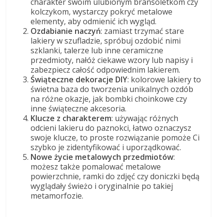
charakter swoim ulubionym bransoletkom czy
kolczykom, wystarczy pokryć metalowe
elementy, aby odmienić ich wygląd.
Ozdabianie naczyń
: zamiast trzymać stare
lakiery w szufladzie, spróbuj ozdobić nimi
szklanki, talerze lub inne ceramiczne
przedmioty, nałóż ciekawe wzory lub napisy i
zabezpiecz całość odpowiednim lakierem.
Świąteczne dekoracje DIY
: kolorowe lakiery to
świetna baza do tworzenia unikalnych ozdób
na różne okazje, jak bombki choinkowe czy
inne świąteczne akcesoria.
Klucze z charakterem
: używając różnych
odcieni lakieru do paznokci, łatwo oznaczysz
swoje klucze, to proste rozwiązanie pomoże Ci
szybko je zidentyfikować i uporządkować.
Nowe życie metalowych przedmiotów
:
możesz także pomalować metalowe
powierzchnie, ramki do zdjęć czy doniczki będą
wyglądały świeżo i oryginalnie po takiej
metamorfozie.