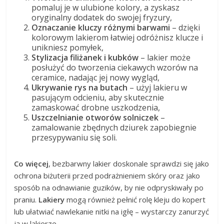
pomaluj je w ulubione kolory, a zyskasz
oryginalny dodatek do swojej fryzury,
Oznaczanie kluczy różnymi barwami
– dzięki
kolorowym lakierom łatwiej odróżnisz klucze i
unikniesz pomyłek,
Stylizacja filiżanek i kubków
– lakier może
posłużyć do tworzenia ciekawych wzorów na
ceramice, nadając jej nowy wygląd,
Ukrywanie rys na butach
– użyj lakieru w
pasującym odcieniu, aby skutecznie
zamaskować drobne uszkodzenia,
Uszczelnianie otworów solniczek
–
zamalowanie zbędnych dziurek zapobiegnie
przesypywaniu się soli.
Co więcej
, bezbarwny lakier doskonale sprawdzi się jako
ochrona biżuterii przed podrażnieniem skóry oraz jako
sposób na odnawianie guzików, by nie odpryskiwały po
praniu.
Lakiery
mogą również pełnić rolę kleju do kopert
lub ułatwiać nawlekanie nitki na igłę – wystarczy zanurzyć
ją w lakierze.