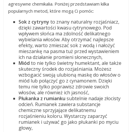
agresywne chemikalia. Poniżej przedstawiam kilka
popularnych metod, które mogą Ci pomóc:
Sok z cytryny
to znany naturalny rozjaśniacz,
dzięki zawartości kwasu cytrynowego. Pod
wpływem słońca ma zdolność delikatnego
wybielania włosów. Aby otrzymać najlepsze
efekty, warto zmieszać sok z wodą i nałożyć
mieszankę na pasma tuż przed wystawieniem
ich na działanie promieni słonecznych,
Miód
to nie tylko świetny humektant, ale także
skuteczny środek do rozjaśniania. Możesz
wzbogacić swoją ulubioną maskę do włosów o
miód lub połączyć go z cynamonem. Dzięki
temu nie tylko poprawisz zdrowie swoich
włosów, ale również ich jasność,
Płukanka z rumianku
subtelnie nadaje złocisty
odcień. Rumianek zawiera substancje
chemiczne sprzyjające delikatnemu
rozjaśnieniu koloru. Wystarczy zaparzyć
rumianek i używać go jako płukanki po myciu
głowy,