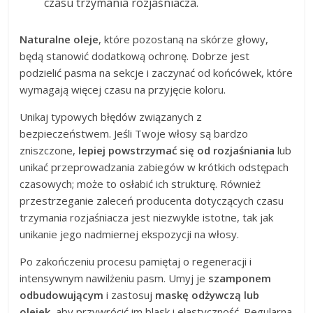
czasu trzymania rozjaśniacza.
Naturalne oleje
, które pozostaną na skórze głowy,
będą stanowić dodatkową ochronę. Dobrze jest
podzielić pasma na sekcje i zaczynać od końcówek, które
wymagają więcej czasu na przyjęcie koloru.
Unikaj typowych błędów związanych z
bezpieczeństwem. Jeśli Twoje włosy są bardzo
zniszczone,
lepiej powstrzymać się od rozjaśniania
lub
unikać przeprowadzania zabiegów w krótkich odstępach
czasowych; może to osłabić ich strukturę. Również
przestrzeganie zaleceń producenta dotyczących czasu
trzymania rozjaśniacza jest niezwykle istotne, tak jak
unikanie jego nadmiernej ekspozycji na włosy.
Po zakończeniu procesu pamiętaj o regeneracji i
intensywnym nawilżeniu pasm. Umyj je
szamponem
odbudowującym
i zastosuj
maskę odżywczą lub
olejek
, aby przywrócić im blask i elastyczność. Regularna