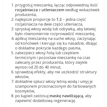
przygotuj mieszankę, łącząc odpowiednią ilość
rozjaśniacza
z
utleniaczem
według wskazówek
producenta,
najlepsze proporcje to
1:2
– jedna część
rozjaśniacza na dwie części utleniacza,
spryskaj włosy wodą lub odżywką, aby łatwiej
było równomiernie rozprowadzić mieszankę,
aplikuj mieszankę na suche włosy, zaczynając
od końcówek i kierując się ku nasadzie, dbając
o dokładne pokrycie każdego pasma,
zabezpiecz włosy folią lub czepkiem
termicznym i pozostaw mieszankę na czas
zalecany przez producenta, który zwykle
wynosi od 20 do 40 minut,
sprawdzaj efekty, aby nie uszkodzić struktury
włosów,
dokładnie spłucz włosy letnią wodą i umyj je
szamponem przeznaczonym do farbowanych
kosmyków,
po kąpieli zastosuj
maskę nawilżającą
, aby
zapewnić dodatkową regenerację.