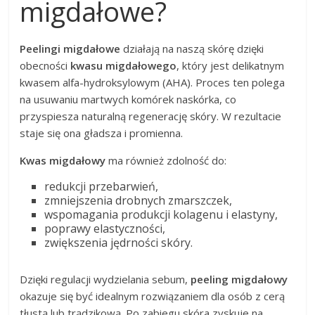
migdałowe?
Peelingi migdałowe
działają na naszą skórę dzięki
obecności
kwasu migdałowego
, który jest delikatnym
kwasem alfa-hydroksylowym (AHA). Proces ten polega
na usuwaniu martwych komórek naskórka, co
przyspiesza naturalną regenerację skóry. W rezultacie
staje się ona gładsza i promienna.
Kwas migdałowy
ma również zdolność do:
redukcji przebarwień,
zmniejszenia drobnych zmarszczek,
wspomagania produkcji kolagenu i elastyny,
poprawy elastyczności,
zwiększenia jędrności skóry.
Dzięki regulacji wydzielania sebum,
peeling migdałowy
okazuje się być idealnym rozwiązaniem dla osób z cerą
tłustą lub trądzikową. Po zabiegu skóra zyskuje na