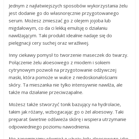
Jednym z najłatwiejszych sposobów wykorzystania żelu
jest dodanie go do własnoręcznie przygotowanego
serum. Możesz zmieszać go z olejem jojoba lub
migdałowym, co da ci lekką emulsję o działaniu
nawilżającym. Taki produkt idealnie nadaje się do
pielęgnacji cery suchej oraz wrażliwej.
Inny ciekawy pomysł to tworzenie maseczek do twarzy.
Połączenie żelu aloesowego z miodem i sokiem
cytrynowym pozwoli na przygotowanie odżywczej
maski, która pomoże w walce z niedoskonałościami
skóry. Ta mieszanka nie tylko intensywnie nawilża, ale
także ma działanie przeciwzapalne.
Możesz także stworzyć tonik bazujący na hydrolacie,
takim jak różany, wzbogacając go o żel aloesowy. Taki
preparat świetnie odświeża skórę i wspiera utrzymanie
odpowiedniego poziomu nawodnienia.
Nie zapominajmy również o użyciu żelu aloesowego jako