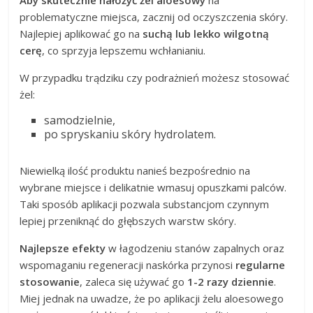
Aby skutecznie nałożyć żel aloesowy
na
problematyczne miejsca, zacznij od oczyszczenia skóry.
Najlepiej aplikować go na
suchą lub lekko wilgotną
cerę
, co sprzyja lepszemu wchłanianiu.
W przypadku trądziku czy podrażnień możesz stosować
żel:
samodzielnie,
po spryskaniu skóry hydrolatem.
Niewielką ilość produktu nanieś bezpośrednio na
wybrane miejsce i delikatnie wmasuj opuszkami palców.
Taki sposób aplikacji pozwala substancjom czynnym
lepiej przeniknąć do głębszych warstw skóry.
Najlepsze efekty
w łagodzeniu stanów zapalnych oraz
wspomaganiu regeneracji naskórka przynosi
regularne
stosowanie
, zaleca się używać go
1-2 razy dziennie
.
Miej jednak na uwadze, że po aplikacji żelu aloesowego