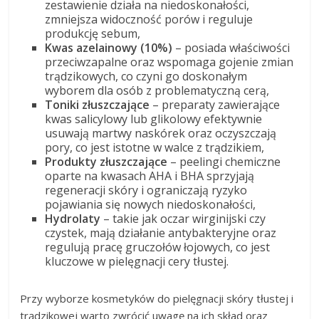
zestawienie działa na niedoskonałości,
zmniejsza widoczność porów i reguluje
produkcję sebum,
Kwas azelainowy (10%)
– posiada właściwości
przeciwzapalne oraz wspomaga gojenie zmian
trądzikowych, co czyni go doskonałym
wyborem dla osób z problematyczną cerą,
Toniki złuszczające
– preparaty zawierające
kwas salicylowy lub glikolowy efektywnie
usuwają martwy naskórek oraz oczyszczają
pory, co jest istotne w walce z trądzikiem,
Produkty złuszczające
– peelingi chemiczne
oparte na kwasach AHA i BHA sprzyjają
regeneracji skóry i ograniczają ryzyko
pojawiania się nowych niedoskonałości,
Hydrolaty
– takie jak oczar wirginijski czy
czystek, mają działanie antybakteryjne oraz
regulują pracę gruczołów łojowych, co jest
kluczowe w pielęgnacji cery tłustej.
Przy wyborze kosmetyków do pielęgnacji skóry tłustej i
trądzikowej warto zwrócić uwagę na ich skład oraz