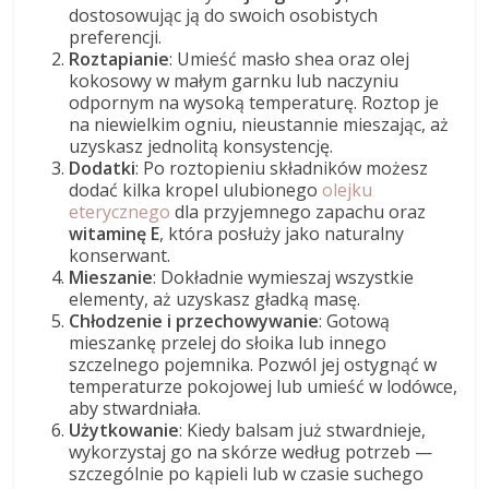
dostosowując ją do swoich osobistych
preferencji.
Roztapianie
: Umieść masło shea oraz olej
kokosowy w małym garnku lub naczyniu
odpornym na wysoką temperaturę. Roztop je
na niewielkim ogniu, nieustannie mieszając, aż
uzyskasz jednolitą konsystencję.
Dodatki
: Po roztopieniu składników możesz
dodać kilka kropel ulubionego
olejku
eterycznego
dla przyjemnego zapachu oraz
witaminę E
, która posłuży jako naturalny
konserwant.
Mieszanie
: Dokładnie wymieszaj wszystkie
elementy, aż uzyskasz gładką masę.
Chłodzenie i przechowywanie
: Gotową
mieszankę przelej do słoika lub innego
szczelnego pojemnika. Pozwól jej ostygnąć w
temperaturze pokojowej lub umieść w lodówce,
aby stwardniała.
Użytkowanie
: Kiedy balsam już stwardnieje,
wykorzystaj go na skórze według potrzeb —
szczególnie po kąpieli lub w czasie suchego