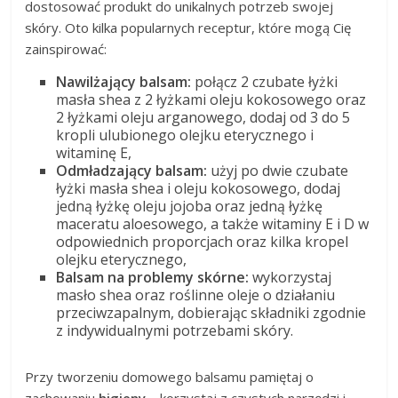
dostosować produkt do unikalnych potrzeb swojej
skóry. Oto kilka popularnych receptur, które mogą Cię
zainspirować:
Nawilżający balsam:
połącz 2 czubate łyżki
masła shea z 2 łyżkami oleju kokosowego oraz
2 łyżkami oleju arganowego, dodaj od 3 do 5
kropli ulubionego olejku eterycznego i
witaminę E,
Odmładzający balsam:
użyj po dwie czubate
łyżki masła shea i oleju kokosowego, dodaj
jedną łyżkę oleju jojoba oraz jedną łyżkę
maceratu aloesowego, a także witaminy E i D w
odpowiednich proporcjach oraz kilka kropel
olejku eterycznego,
Balsam na problemy skórne:
wykorzystaj
masło shea oraz roślinne oleje o działaniu
przeciwzapalnym, dobierając składniki zgodnie
z indywidualnymi potrzebami skóry.
Przy tworzeniu domowego balsamu pamiętaj o