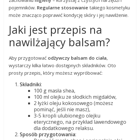
zachowaniu
higieny
– korzystaj z czystych narzędzi i
pojemników.
Regularne stosowanie
takiego kosmetyku
może znacząco poprawić kondycję skóry i jej nawilżenie.
Jaki jest przepis na
nawilżający balsam?
Aby przygotować
odżywczy balsam do ciała
,
wystarczy kilka łatwo dostępnych składników. Oto
prosty przepis, który możesz wypróbować:
Składniki
:
100 g masła shea,
100 ml olejku ze słodkich migdałów,
2 łyżki oleju kokosowego (możesz
pominąć, jeśli nie masz),
3-5 kropli ulubionego olejku
eterycznego, na przykład lawendowego
dla dodatkowego relaksu.
Sposób przygotowania
: