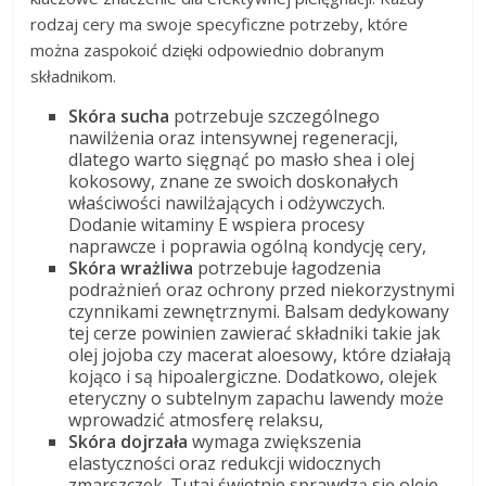
rodzaj cery ma swoje specyficzne potrzeby, które
można zaspokoić dzięki odpowiednio dobranym
składnikom.
Skóra sucha
potrzebuje szczególnego
nawilżenia oraz intensywnej regeneracji,
dlatego warto sięgnąć po masło shea i olej
kokosowy, znane ze swoich doskonałych
właściwości nawilżających i odżywczych.
Dodanie witaminy E wspiera procesy
naprawcze i poprawia ogólną kondycję cery,
Skóra wrażliwa
potrzebuje łagodzenia
podrażnień oraz ochrony przed niekorzystnymi
czynnikami zewnętrznymi. Balsam dedykowany
tej cerze powinien zawierać składniki takie jak
olej jojoba czy macerat aloesowy, które działają
kojąco i są hipoalergiczne. Dodatkowo, olejek
eteryczny o subtelnym zapachu lawendy może
wprowadzić atmosferę relaksu,
Skóra dojrzała
wymaga zwiększenia
elastyczności oraz redukcji widocznych
zmarszczek. Tutaj świetnie sprawdzą się oleje