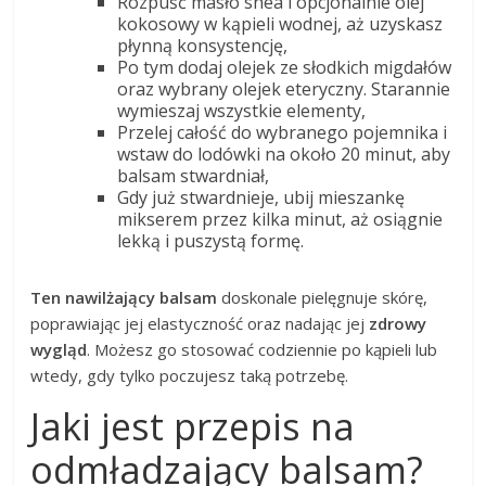
Rozpuść masło shea i opcjonalnie olej
kokosowy w kąpieli wodnej, aż uzyskasz
płynną konsystencję,
Po tym dodaj olejek ze słodkich migdałów
oraz wybrany olejek eteryczny. Starannie
wymieszaj wszystkie elementy,
Przelej całość do wybranego pojemnika i
wstaw do lodówki na około 20 minut, aby
balsam stwardniał,
Gdy już stwardnieje, ubij mieszankę
mikserem przez kilka minut, aż osiągnie
lekką i puszystą formę.
Ten nawilżający balsam
doskonale pielęgnuje skórę,
poprawiając jej elastyczność oraz nadając jej
zdrowy
wygląd
. Możesz go stosować codziennie po kąpieli lub
wtedy, gdy tylko poczujesz taką potrzebę.
Jaki jest przepis na
odmładzający balsam?