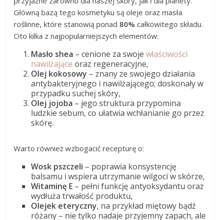
przyjazne zarówno dla naszej skóry, jak i dla planety.
Główną bazą tego kosmetyku są oleje oraz masła
roślinne, które stanowią ponad
80%
całkowitego składu.
Oto kilka z najpopularniejszych elementów:
Masło shea
– cenione za swoje
właściwości
nawilżające
oraz regeneracyjne,
Olej kokosowy
– znany ze swojego działania
antybakteryjnego i nawilżającego; doskonały w
przypadku suchej skóry,
Olej jojoba
– jego struktura przypomina
ludzkie sebum, co ułatwia wchłanianie go przez
skórę.
Warto również wzbogacić recepturę o:
Wosk pszczeli
– poprawia konsystencję
balsamu i wspiera utrzymanie wilgoci w skórze,
Witaminę E
– pełni funkcję antyoksydantu oraz
wydłuża trwałość produktu,
Olejek eteryczny
, na przykład miętowy bądź
różany – nie tylko nadaje przyjemny zapach, ale