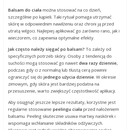
Balsam do ciała
można stosować na co dzień,
szczególnie po kąpieli. Taki rytuał pomaga utrzymać
skórę w odpowiednim nawilżeniu oraz chroni ją przed
utratą wilgoci. Najlepiej aplikować go zarówno rano, jak i
wieczorem, co zapewnia optymalne efekty.
Jak często należy sięgać po balsam?
To zależy od
specyficznych potrzeb skóry. Osoby z tendencją do
suchości mogą stosować go nawet
dwa razy dziennie
,
podczas gdy ci z normalną lub tłustą cerą powinni
ograniczyć się do
jednego użycia dziennie
. W okresie
zimowym, gdy skóra jest bardziej podatna na
przesuszenie, warto zwiększyć częstotliwość aplikacji.
Aby osiągnąć jeszcze lepsze rezultaty, korzystne jest
regularne stosowanie
peelingu ciała
przed nałożeniem
balsamu. Peeling skutecznie usuwa martwy naskórek i
wspomaga wchłanianie składników odżywczych.