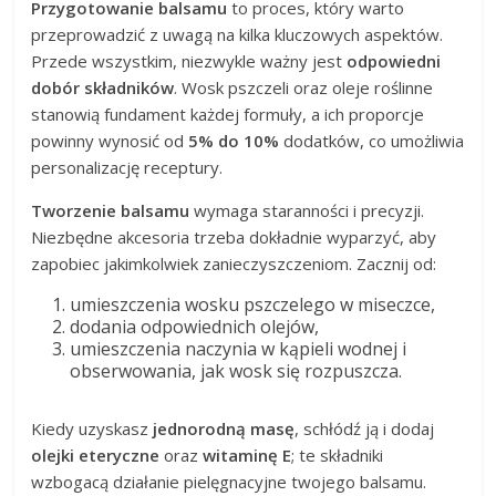
Przygotowanie balsamu
to proces, który warto
przeprowadzić z uwagą na kilka kluczowych aspektów.
Przede wszystkim, niezwykle ważny jest
odpowiedni
dobór składników
. Wosk pszczeli oraz oleje roślinne
stanowią fundament każdej formuły, a ich proporcje
powinny wynosić od
5% do 10%
dodatków, co umożliwia
personalizację receptury.
Tworzenie balsamu
wymaga staranności i precyzji.
Niezbędne akcesoria trzeba dokładnie wyparzyć, aby
zapobiec jakimkolwiek zanieczyszczeniom. Zacznij od:
umieszczenia wosku pszczelego w miseczce,
dodania odpowiednich olejów,
umieszczenia naczynia w kąpieli wodnej i
obserwowania, jak wosk się rozpuszcza.
Kiedy uzyskasz
jednorodną masę
, schłódź ją i dodaj
olejki eteryczne
oraz
witaminę E
; te składniki
wzbogacą działanie pielęgnacyjne twojego balsamu.