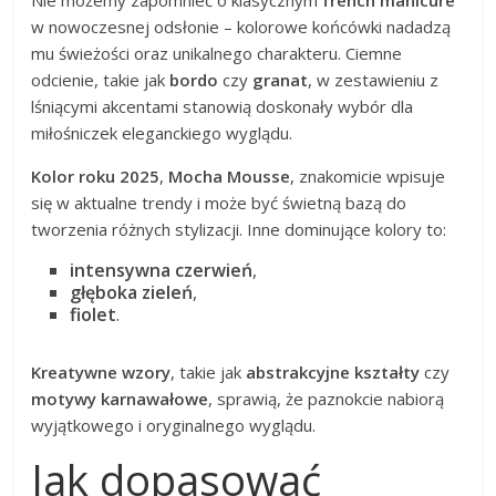
Nie możemy zapomnieć o klasycznym
french manicure
w nowoczesnej odsłonie – kolorowe końcówki nadadzą
mu świeżości oraz unikalnego charakteru. Ciemne
odcienie, takie jak
bordo
czy
granat
, w zestawieniu z
lśniącymi akcentami stanowią doskonały wybór dla
miłośniczek eleganckiego wyglądu.
Kolor roku 2025
,
Mocha Mousse
, znakomicie wpisuje
się w aktualne trendy i może być świetną bazą do
tworzenia różnych stylizacji. Inne dominujące kolory to:
intensywna czerwień
,
głęboka zieleń
,
fiolet
.
Kreatywne wzory
, takie jak
abstrakcyjne kształty
czy
motywy karnawałowe
, sprawią, że paznokcie nabiorą
wyjątkowego i oryginalnego wyglądu.
Jak dopasować