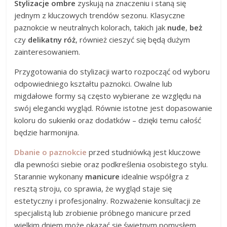
Stylizacje ombre
zyskują na znaczeniu i staną się
jednym z kluczowych trendów sezonu. Klasyczne
paznokcie w neutralnych kolorach, takich jak
nude
,
beż
czy
delikatny róż
, również cieszyć się będą dużym
zainteresowaniem.
Przygotowania do stylizacji warto rozpocząć od wyboru
odpowiedniego kształtu paznokci. Owalne lub
migdałowe formy są często wybierane ze względu na
swój elegancki wygląd. Równie istotne jest dopasowanie
koloru do sukienki oraz dodatków – dzięki temu całość
będzie harmonijna.
Dbanie o paznokcie
przed studniówką jest kluczowe
dla pewności siebie oraz podkreślenia osobistego stylu.
Starannie wykonany
manicure
idealnie współgra z
resztą stroju, co sprawia, że wygląd staje się
estetyczny i profesjonalny. Rozważenie konsultacji ze
specjalistą lub zrobienie próbnego manicure przed
wielkim dniem może okazać się świetnym pomysłem.