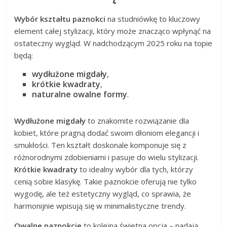
Wybór kształtu paznokci
na studniówkę to kluczowy
element całej stylizacji, który może znacząco wpłynąć na
ostateczny wygląd. W nadchodzącym 2025 roku na topie
będą:
wydłużone migdały
,
krótkie kwadraty
,
naturalne owalne formy
.
Wydłużone migdały
to znakomite rozwiązanie dla
kobiet, które pragną dodać swoim dłoniom elegancji i
smukłości. Ten kształt doskonale komponuje się z
różnorodnymi zdobieniami i pasuje do wielu stylizacji.
Krótkie kwadraty
to idealny wybór dla tych, którzy
cenią sobie klasykę. Takie paznokcie oferują nie tylko
wygodę, ale też estetyczny wygląd, co sprawia, że
harmonijnie wpisują się w minimalistyczne trendy.
Owalne paznokcie
to kolejna świetna opcja – nadają