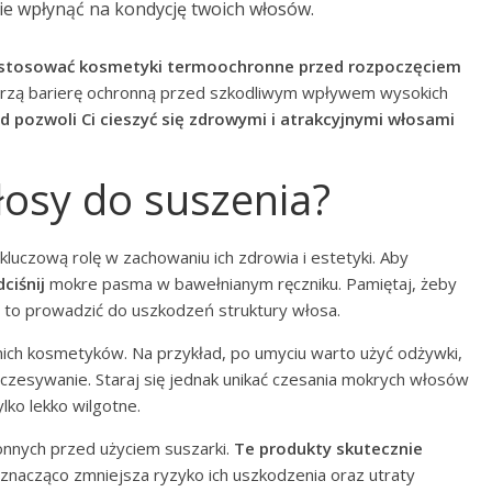
e wpłynąć na kondycję twoich włosów.
 zastosować kosmetyki termoochronne przed rozpoczęciem
zą barierę ochronną przed szkodliwym wpływem wysokich
 pozwoli Ci cieszyć się zdrowymi i atrakcyjnymi włosami
łosy do suszenia?
luczową rolę w zachowaniu ich zdrowia i estetyki. Aby
ciśnij
mokre pasma w bawełnianym ręczniku. Pamiętaj, żeby
 to prowadzić do uszkodzeń struktury włosa.
ich kosmetyków. Na przykład, po umyciu warto użyć odżywki,
ozczesywanie. Staraj się jednak unikać czesania mokrych włosów
lko lekko wilgotne.
nnych przed użyciem suszarki.
Te produkty skutecznie
 znacząco zmniejsza ryzyko ich uszkodzenia oraz utraty