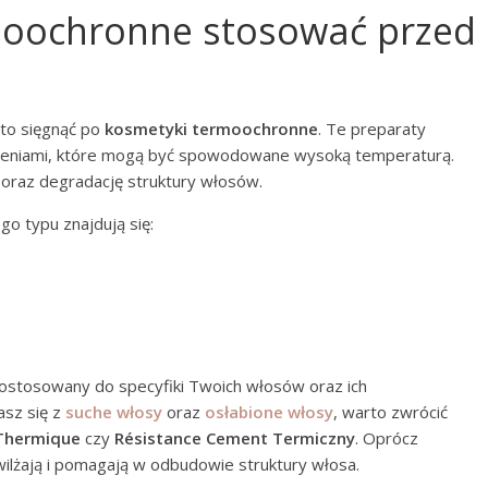
rmoochronne stosować przed
to sięgnąć po
kosmetyki termoochronne
. Te preparaty
zeniami, które mogą być spowodowane wysoką temperaturą.
i oraz degradację struktury włosów.
o typu znajdują się:
stosowany do specyfiki Twoich włosów oraz ich
asz się z
suche włosy
oraz
osłabione włosy
, warto zwrócić
 Thermique
czy
Résistance Cement Termiczny
. Oprócz
ilżają i pomagają w odbudowie struktury włosa.