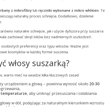
rbany z mikrofibry
lub
ręczniki wykonane z mikro włókien
. Te
ieszają naturalny proces schnięcia. Dodatkowo, dzielenie
e.
ówno naturalne schnięcie, jak i użycie dyfuzora przy suszarce.
zwala zachować skręt loków bez nadmiernych uszkodzeń.
 osobistych preferencji oraz typu włosów. Ważne jest
rowie kosmyków w każdej formie suszenia.
yć włosy suszarką?
i, warto mieć na uwadze kilka kluczowych zasad:
y urządzeniem a głową – powinna wynosić około
20-30
egrzewania,
j temperaturze
, aby uniknąć przesuszania i osłabiania
głowy w dół, podążając za naturalnym kierunkiem wzrostu