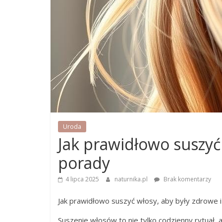
Uroda
Jak prawidłowo suszy
porady
4 lipca 2025
naturnika.pl
Brak komentarzy
Jak prawidłowo suszyć włosy, aby były zdrowe i
Suszenie włosów to nie tylko codzienny rytuał, a