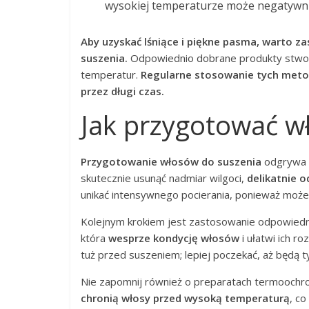
wysokiej temperaturze może negatywni
Aby uzyskać lśniące i piękne pasma, warto
suszenia.
Odpowiednio dobrane produkty stwor
temperatur.
Regularne stosowanie tych metod
przez długi czas.
Jak przygotować w
Przygotowanie włosów do suszenia
odgrywa k
skutecznie usunąć nadmiar wilgoci,
delikatnie od
unikać intensywnego pocierania, ponieważ może
Kolejnym krokiem jest zastosowanie odpowiedn
która
wesprze kondycję włosów
i ułatwi ich r
tuż przed suszeniem; lepiej poczekać, aż będą ty
Nie zapomnij również o preparatach termoochro
chronią włosy przed wysoką temperaturą
, co