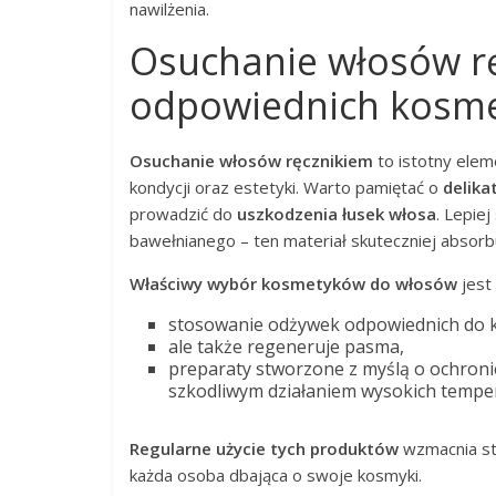
nawilżenia.
Osuchanie włosów rę
odpowiednich kosm
Osuchanie włosów ręcznikiem
to istotny eleme
kondycji oraz estetyki. Warto pamiętać o
delika
prowadzić do
uszkodzenia łusek włosa
. Lepie
bawełnianego – ten materiał skuteczniej absorb
Właściwy wybór kosmetyków do włosów
jest 
stosowanie odżywek odpowiednich do k
ale także regeneruje pasma,
preparaty stworzone z myślą o ochroni
szkodliwym działaniem wysokich temper
Regularne użycie tych produktów
wzmacnia str
każda osoba dbająca o swoje kosmyki.