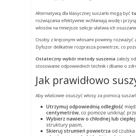
Alternatywą dla klasycznej suszarki mogą być
tu
rozwiązania efektywnie wchłaniają wodę i przysp
włosów na mniejsze sekcje ułatwia ich osuszani
Osoby z kręconymi włosami powinny rozważyć zar
Dyfuzor delikatnie rozprasza powietrze, co po
Ostateczny wybór metody suszenia
zależy od
stosowanie odpowiednich technik i dbanie o zd
Jak prawidłowo susz
Aby właściwie osuszyć włosy za pomocą suszark
Utrzymuj odpowiednią odległość
międz
centymetrów
, co pomoże uniknąć prz
Wybierz nawiew o chłodnej lub ciepłe
struktury pasm,
Skieruj strumień powietrza
od czubka 