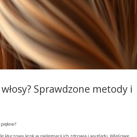
ć włosy? Sprawdzone metody i
 piękne?
le kluczowy krok w pielęgnacji ich zdrowia i wyglądu. Właściwe