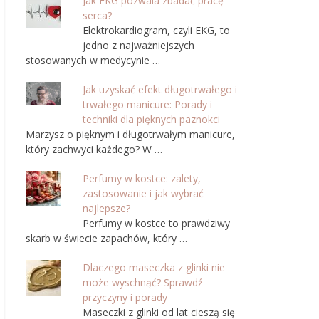
Jak EKG pozwala zbadać pracę
serca?
Elektrokardiogram, czyli EKG, to
jedno z najważniejszych
stosowanych w medycynie …
Jak uzyskać efekt długotrwałego i
trwałego manicure: Porady i
techniki dla pięknych paznokci
Marzysz o pięknym i długotrwałym manicure,
który zachwyci każdego? W …
Perfumy w kostce: zalety,
zastosowanie i jak wybrać
najlepsze?
Perfumy w kostce to prawdziwy
skarb w świecie zapachów, który …
Dlaczego maseczka z glinki nie
może wyschnąć? Sprawdź
przyczyny i porady
Maseczki z glinki od lat cieszą się