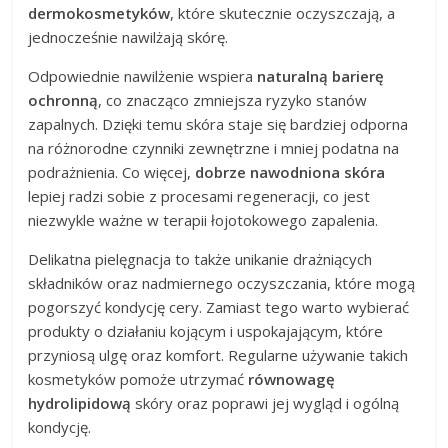
dermokosmetyków
, które skutecznie oczyszczają, a
jednocześnie nawilżają skórę.
Odpowiednie nawilżenie wspiera
naturalną barierę
ochronną
, co znacząco zmniejsza ryzyko stanów
zapalnych. Dzięki temu skóra staje się bardziej odporna
na różnorodne czynniki zewnętrzne i mniej podatna na
podrażnienia. Co więcej,
dobrze nawodniona skóra
lepiej radzi sobie z procesami regeneracji, co jest
niezwykle ważne w terapii łojotokowego zapalenia.
Delikatna pielęgnacja to także unikanie drażniących
składników oraz nadmiernego oczyszczania, które mogą
pogorszyć kondycję cery. Zamiast tego warto wybierać
produkty o działaniu kojącym i uspokajającym, które
przyniosą ulgę oraz komfort. Regularne używanie takich
kosmetyków pomoże utrzymać
równowagę
hydrolipidową
skóry oraz poprawi jej wygląd i ogólną
kondycję.