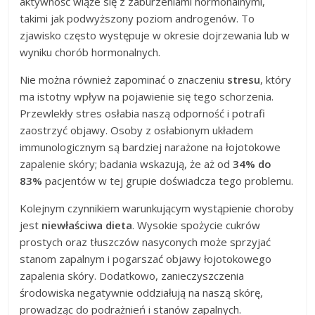
aktywność wiąże się z zaburzeniami hormonalnymi,
takimi jak podwyższony poziom androgenów. To
zjawisko często występuje w okresie dojrzewania lub w
wyniku chorób hormonalnych.
Nie można również zapominać o znaczeniu
stresu
, który
ma istotny wpływ na pojawienie się tego schorzenia.
Przewlekły stres osłabia naszą odporność i potrafi
zaostrzyć objawy. Osoby z osłabionym układem
immunologicznym są bardziej narażone na łojotokowe
zapalenie skóry; badania wskazują, że aż od
34% do
83%
pacjentów w tej grupie doświadcza tego problemu.
Kolejnym czynnikiem warunkującym wystąpienie choroby
jest
niewłaściwa dieta
. Wysokie spożycie cukrów
prostych oraz tłuszczów nasyconych może sprzyjać
stanom zapalnym i pogarszać objawy łojotokowego
zapalenia skóry. Dodatkowo, zanieczyszczenia
środowiska negatywnie oddziałują na naszą skórę,
prowadząc do podrażnień i stanów zapalnych.