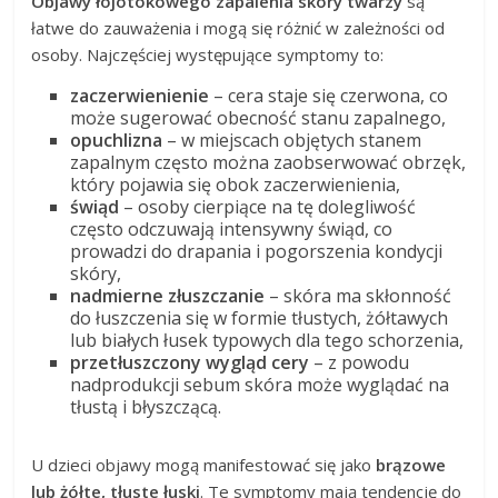
Objawy łojotokowego zapalenia skóry twarzy
są
łatwe do zauważenia i mogą się różnić w zależności od
osoby. Najczęściej występujące symptomy to:
zaczerwienienie
– cera staje się czerwona, co
może sugerować obecność stanu zapalnego,
opuchlizna
– w miejscach objętych stanem
zapalnym często można zaobserwować obrzęk,
który pojawia się obok zaczerwienienia,
świąd
– osoby cierpiące na tę dolegliwość
często odczuwają intensywny świąd, co
prowadzi do drapania i pogorszenia kondycji
skóry,
nadmierne złuszczanie
– skóra ma skłonność
do łuszczenia się w formie tłustych, żółtawych
lub białych łusek typowych dla tego schorzenia,
przetłuszczony wygląd cery
– z powodu
nadprodukcji sebum skóra może wyglądać na
tłustą i błyszczącą.
U dzieci objawy mogą manifestować się jako
brązowe
lub żółte, tłuste łuski
. Te symptomy mają tendencję do