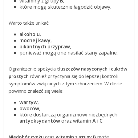
witaminy z grupy
B
,
które mogą skutecznie łagodzić objawy.
Warto także unikać:
alkoholu
,
mocnej kawy
,
pikantnych przypraw
,
ponieważ mogą one nasilać stany zapalne.
Ograniczenie spożycia
tłuszczów nasyconych
i
cukrów
prostych
również przyczynia się do lepszej kontroli
symptomów związanych z tym schorzeniem. W diecie
powinno znaleźć się wiele:
warzyw
,
owoców
,
które dostarczą organizmowi niezbędnych
antyoksydantów
oraz witamin
A
i
C
.
Niedobór cynku
oraz
witamin z grupy B
może