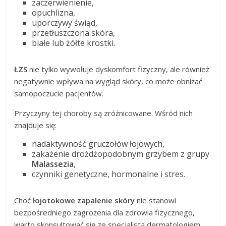
zaczerwienienie,
opuchlizna,
uporczywy świąd,
przetłuszczona skóra,
białe lub żółte krostki.
ŁZS
nie tylko wywołuje dyskomfort fizyczny, ale również
negatywnie wpływa na wygląd skóry, co może obniżać
samopoczucie pacjentów.
Przyczyny tej choroby są zróżnicowane. Wśród nich
znajduje się:
nadaktywność gruczołów łojowych,
zakażenie drożdżopodobnym grzybem z grupy
Malassezia
,
czynniki genetyczne, hormonalne i stres.
Choć
łojotokowe zapalenie skóry
nie stanowi
bezpośredniego zagrożenia dla zdrowia fizycznego,
warto skonsultować się ze specjalistą dermatologiem.