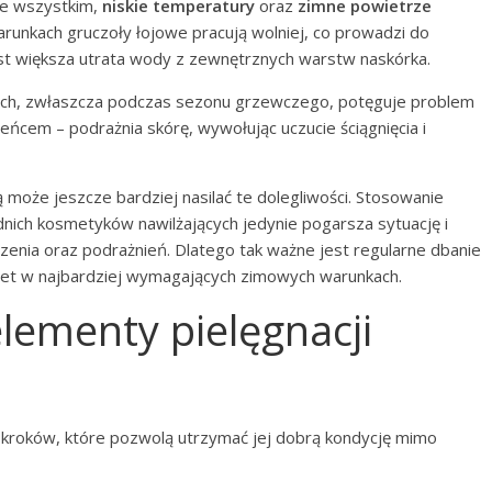
ede wszystkim,
niskie temperatury
oraz
zimne powietrze
warunkach gruczoły łojowe pracują wolniej, co prowadzi do
st większa utrata wody z zewnętrznych warstw naskórka.
ch, zwłaszcza podczas sezonu grzewczego, potęguje problem
eńcem – podrażnia skórę, wywołując uczucie ściągnięcia i
 może jeszcze bardziej nasilać te dolegliwości. Stosowanie
nich kosmetyków nawilżających jedynie pogarsza sytuację i
enia oraz podrażnień. Dlatego tak ważne jest regularne dbanie
awet w najbardziej wymagających zimowych warunkach.
elementy pielęgnacji
 kroków, które pozwolą utrzymać jej dobrą kondycję mimo