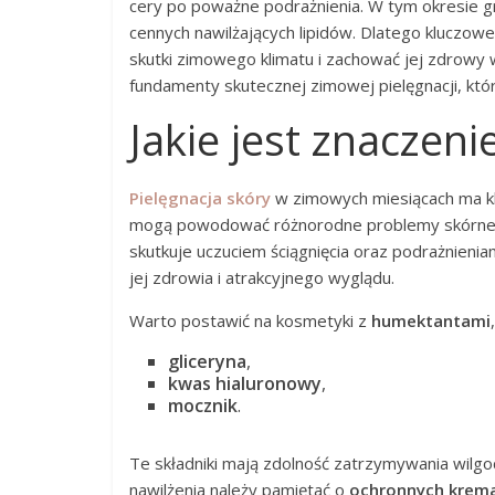
cery po poważne podrażnienia. W tym okresie gr
cennych nawilżających lipidów. Dlatego kluczow
skutki zimowego klimatu i zachować jej zdrowy 
fundamenty skutecznej zimowej pielęgnacji, któ
Jakie jest znaczeni
Pielęgnacja skóry
w zimowych miesiącach ma kl
mogą powodować różnorodne problemy skórne. Z
skutkuje uczuciem ściągnięcia oraz podrażnienia
jej zdrowia i atrakcyjnego wyglądu.
Warto postawić na kosmetyki z
humektantami
gliceryna
,
kwas hialuronowy
,
mocznik
.
Te składniki mają zdolność zatrzymywania wilgoc
nawilżenia należy pamiętać o
ochronnych krem