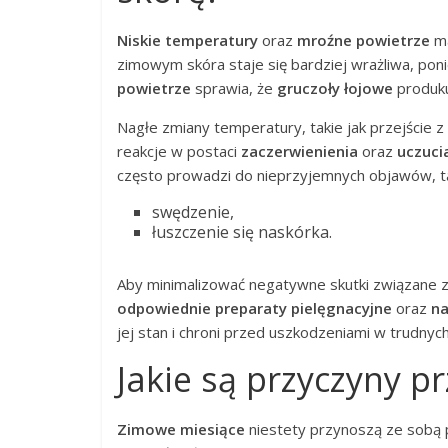
Niskie temperatury
oraz
mroźne powietrze
ma
zimowym skóra staje się bardziej wrażliwa, pon
powietrze
sprawia, że
gruczoły łojowe
produku
Nagłe zmiany temperatury, takie jak przejście
reakcje w postaci
zaczerwienienia
oraz
uczuci
często prowadzi do nieprzyjemnych objawów, tak
swędzenie,
łuszczenie się naskórka.
Aby minimalizować negatywne skutki związane z 
odpowiednie preparaty pielęgnacyjne
oraz
na
jej stan i chroni przed uszkodzeniami w trudny
Jakie są przyczyny p
Zimowe miesiące
niestety przynoszą ze sobą 