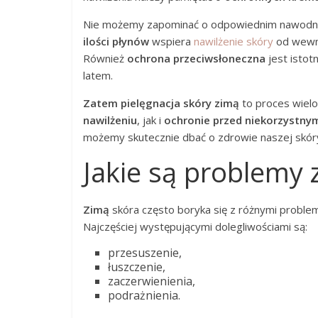
Nie możemy zapominać o odpowiednim nawodni
ilości płynów
wspiera
nawilżenie skóry
od wewną
Również
ochrona przeciwsłoneczna
jest istot
latem.
Zatem pielęgnacja skóry zimą
to proces wielo
nawilżeniu
, jak i
ochronie przed niekorzystny
możemy skutecznie dbać o zdrowie naszej skóry
Jakie są problemy 
Zimą
skóra często boryka się z różnymi proble
Najczęściej występującymi dolegliwościami są:
przesuszenie,
łuszczenie,
zaczerwienienia,
podrażnienia.