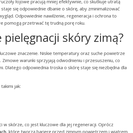
uczoły łojowe pracują mniej efektywnie, co skutkuje utratą
e staje się odpowiednie dbanie o skórę, aby zminimalizować
wygląd. Odpowiednie nawilżenie, regeneracja i ochrona to
re pomogą przetrwać tę trudną porę roku.
e pielęgnacji skóry zimą?
uczowe znaczenie. Niskie temperatury oraz suche powietrze
imowe warunki sprzyjają odwodnieniu i przesuszeniu, co
mi. Dlatego odpowiednia troska o skórę staje się niezbędna dla
, takimi jak:
i w skórze, co jest kluczowe dla jej regeneracji. Oprócz
ach
, które tworzą barierę przed zimnym powietrzem i wiatrem.