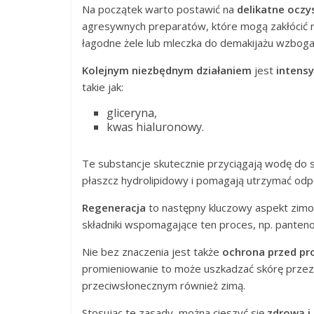
Na początek warto postawić na
delikatne oczy
agresywnych preparatów, które mogą zakłócić na
łagodne żele lub mleczka do demakijażu wzbogac
Kolejnym niezbędnym działaniem
jest
intens
takie jak:
gliceryna,
kwas hialuronowy.
Te substancje skutecznie przyciągają wodę do 
płaszcz hydrolipidowy i pomagają utrzymać od
Regeneracja
to następny kluczowy aspekt zimo
składniki wspomagające ten proces, np. panteno
Nie bez znaczenia jest także
ochrona przed p
promieniowanie to może uszkadzać skórę przez 
przeciwsłonecznym również zimą.
Stosując te zasady, można cieszyć się
zdrową i