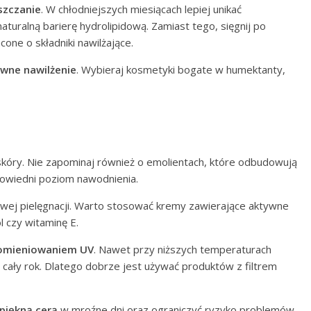
szczanie
. W chłodniejszych miesiącach lepiej unikać
turalną barierę hydrolipidową. Zamiast tego, sięgnij po
one o składniki nawilżające.
ywne nawilżenie
. Wybieraj kosmetyki bogate w humektanty,
skóry. Nie zapominaj również o emolientach, które odbudowują
powiedni poziom nawodnienia.
wej pielęgnacji. Warto stosować kremy zawierające aktywne
l czy witaminę E.
romieniowaniem UV
. Nawet przy niższych temperaturach
cały rok. Dlatego dobrze jest używać produktów z filtrem
 piękną cerą
w mroźne dni oraz ograniczyć ryzyko problemów