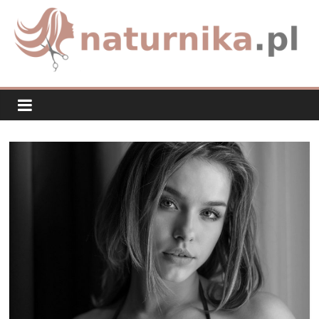
Skip
to
content
naturnika.pl