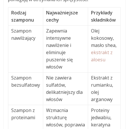
Rodzaj
Najważniejsze
Przykłady
szamponu
cechy
składników
Szampon
Zapewnia
Olej
nawilżający
intensywne
kokosowy,
nawilżenie i
masło shea,
eliminuje
ekstrakt z
puszenie się
aloesu
włosów
Szampon
Nie zawiera
Ekstrakt z
bezsulfatowy
sulfatów,
rumianku,
delikatniejszy dla
olej
włosów
arganowy
Szampon z
Wzmacnia
Proteiny
proteinami
strukturę
jedwabiu,
włosów, poprawia
keratyna