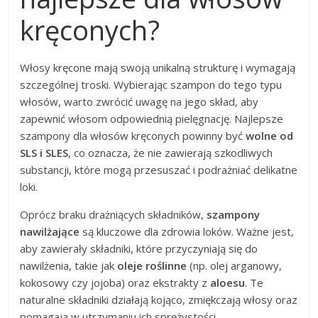
kręconych?
Włosy kręcone mają swoją unikalną strukturę i wymagają
szczególnej troski. Wybierając szampon do tego typu
włosów, warto zwrócić uwagę na jego skład, aby
zapewnić włosom odpowiednią pielęgnację. Najlepsze
szampony dla włosów kręconych powinny być
wolne od
SLS i SLES
, co oznacza, że nie zawierają szkodliwych
substancji, które mogą przesuszać i podrażniać delikatne
loki.
Oprócz braku drażniących składników,
szampony
nawilżające
są kluczowe dla zdrowia loków. Ważne jest,
aby zawierały składniki, które przyczyniają się do
nawilżenia, takie jak
oleje roślinne
(np. olej arganowy,
kokosowy czy jojoba) oraz ekstrakty z
aloesu
. Te
naturalne składniki działają kojąco, zmiękczają włosy oraz
pomagają w utrzymaniu ich sprężystości.