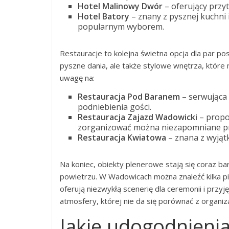
Hotel Malinowy Dwór
– oferujący przy
Hotel Batory
– znany z pysznej kuchni 
popularnym wyborem.
Restauracje to kolejna świetna opcja dla par pos
pyszne dania, ale także stylowe wnętrza, które
uwagę na:
Restauracja Pod Baranem
– serwująca 
podniebienia gości.
Restauracja Zajazd Wadowicki
– propo
zorganizować można niezapomniane prz
Restauracja Kwiatowa
– znana z wyjąt
Na koniec, obiekty plenerowe stają się coraz b
powietrzu. W Wadowicach można znaleźć kilka pię
oferują niezwykłą scenerię dla ceremonii i przyj
atmosfery, której nie da się porównać z organi
Jakie udogodnienia