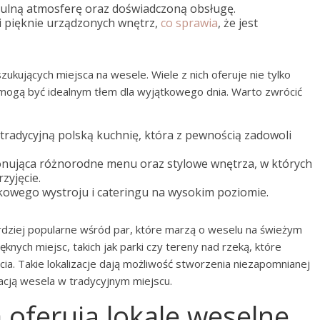
tulną atmosferę oraz doświadczoną obsługę.
i pięknie urządzonych wnętrz,
co sprawia
, że jest
zukujących miejsca na wesele. Wiele z nich oferuje nie tylko
 mogą być idealnym tłem dla wyjątkowego dnia. Warto zwrócić
tradycyjną polską kuchnię, która z pewnością zadowoli
nująca różnorodne menu oraz stylowe wnętrza, w których
yjęcie.
kowego wystroju i cateringu na wysokim poziomie.
ardziej popularne wśród par, które marzą o weselu na świeżym
knych miejsc, takich jak parki czy tereny nad rzeką, które
ęcia. Takie lokalizacje dają możliwość stworzenia niezapomnianej
zacją wesela w tradycyjnym miejscu.
 oferują lokale weselne