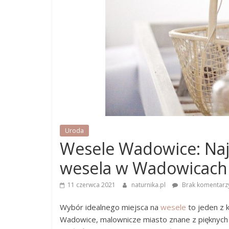
Uroda
Wesele Wadowice: Najl
wesela w Wadowicach
11 czerwca 2021
naturnika.pl
Brak komentarz
Wybór idealnego miejsca na
wesele
to jeden z 
Wadowice, malownicze miasto znane z pięknych kr