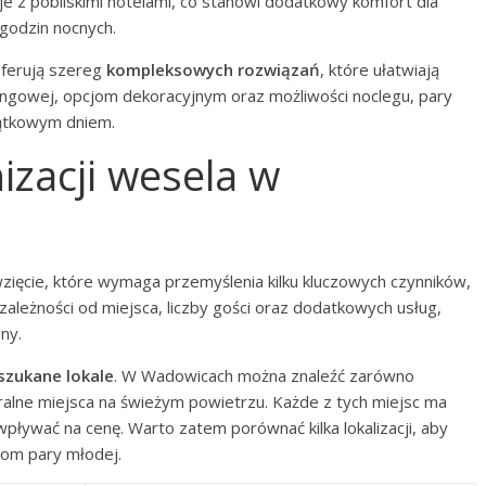
e z pobliskimi hotelami, co stanowi dodatkowy komfort dla
 godzin nocnych.
ferują szereg
kompleksowych rozwiązań
, które ułatwiają
ringowej, opcjom dekoracyjnym oraz możliwości noclegu, pary
jątkowym dniem.
izacji wesela w
ięcie, które wymaga przemyślenia kilku kluczowych czynników,
zależności od miejsca, liczby gości oraz dodatkowych usług,
ny.
szukane lokale
. W Wadowicach można znaleźć zarówno
eralne miejsca na świeżym powietrzu. Każde z tych miejsc ma
pływać na cenę. Warto zatem porównać kilka lokalizacji, aby
iom pary młodej.