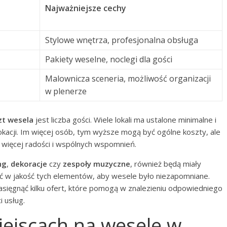
Najważniejsze cechy
Stylowe wnętrza, profesjonalna obsługa
Pakiety weselne, noclegi dla gości
Malownicza sceneria, możliwość organizacji
w plenerze
zt wesela
jest liczba gości. Wiele lokali ma ustalone minimalne i
kacji. Im więcej osób, tym wyższe mogą być ogólne koszty, ale
e więcej radości i wspólnych wspomnień.
ng
,
dekoracje
czy
zespoły muzyczne
, również będą miały
ć w jakość tych elementów, aby wesele było niezapomniane.
asięgnąć kilku ofert, które pomogą w znalezieniu odpowiedniego
i usług.
miejscach na wesele w