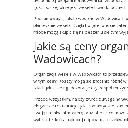
dysponuje pokojami hotelowymi lub współpracuj
gości, szczególnie jeśli wesele trwa do późnych
Podsumowując, lokale weselne w Wadowicach o
planowanie wesela. Dzięki bogatej ofercie cate
młode mogą skupić się na cieszeniu się tym wy
Jakie są ceny organ
Wadowicach?
Organizacja wesela w Wadowicach to przedsięwz
w tym
ceny
. Koszty mogą się znacznie różnić w 
takich jak catering, dekoracje czy zespół muzycz
Przede wszystkim, należy zwrócić uwagę na
wy
eleganckie restauracje, jak i romantyczne, kam
swoją unikalną atmosferę oraz ofertę, co może w
wybrać tę, która najlepiej odpowiada oczekiwan