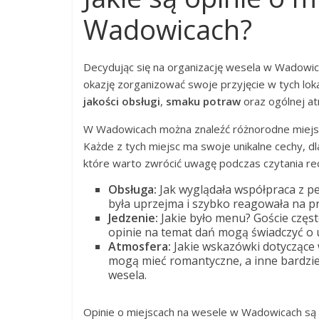
Wadowicach?
Decydując się na organizację wesela w Wadowica
okazję zorganizować swoje przyjęcie w tych lok
jakości obsługi
,
smaku potraw
oraz ogólnej a
W Wadowicach można znaleźć różnorodne miejsc
Każde z tych miejsc ma swoje unikalne cechy, dla
które warto zwrócić uwagę podczas czytania rec
Obsługa:
Jak wyglądała współpraca z p
była uprzejma i szybko reagowała na p
Jedzenie:
Jakie było menu? Goście częs
opinie na temat dań mogą świadczyć o u
Atmosfera:
Jakie wskazówki dotyczące w
mogą mieć romantyczne, a inne bardzie
wesela.
Opinie o miejscach na wesele w Wadowicach są 