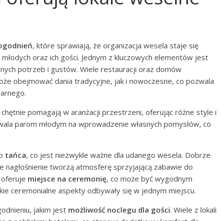
ogodnień
, które sprawiają, że organizacja wesela staje się
r młodych oraz ich gości. Jednym z kluczowych elementów jest
lnych potrzeb i gustów. Wiele restauracji oraz domów
że obejmować dania tradycyjne, jak i nowoczesne, co pozwala
narnego.
e chętnie pomagają w aranżacji przestrzeni, oferując różne style i
ozwala parom młodym na wprowadzenie własnych pomysłów, co
do
tańca
, co jest niezwykle ważne dla udanego wesela. Dobrze
e nagłośnienie tworzą atmosferę sprzyjającą zabawie do
 oferuje
miejsce na ceremonię
, co może być wygodnym
tkie ceremonialne aspekty odbywały się w jednym miejscu.
dnieniu, jakim jest
możliwość noclegu dla gości
. Wiele z lokali