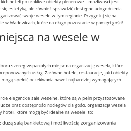
kich hoteli po urokliwe obiekty plenerowe – możliwości jest
ć się estetyką, ale również sprawdzić dostępne udogodnienia
zorganizować swoje wesele w tym regionie. Przygotuj się na
le w Wadowicach, które na długo pozostanie w pamięci gości!
 miejsca na wesele w
oru szereg wspaniałych miejsc na organizację wesela, które
proponowanych usług. Zarówno hotele, restauracje, jak i obiekty
e mogą spełnić oczekiwania nawet najbardziej wymagających
cie eleganckie sale weselne, które są w pełni przystosowane
bsłudze oraz dostępności noclegów dla gości, organizacja wesela
y hoteli, które mogą być idealne na wesele, to:
 dużą salą bankietową i możliwością zorganizowania