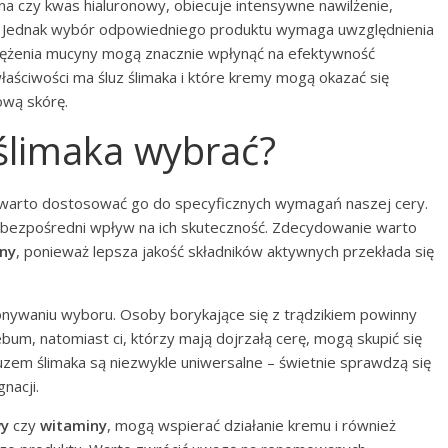
ina czy kwas hialuronowy, obiecuje intensywne nawilżenie,
e. Jednak wybór odpowiedniego produktu wymaga uwzględnienia
tężenia mucyny mogą znacznie wpłynąć na efektywność
łaściwości ma śluz ślimaka i które kremy mogą okazać się
ową skórę.
 ślimaka wybrać?
 warto dostosować go do specyficznych wymagań naszej cery.
ma bezpośredni wpływ na ich skuteczność. Zdecydowanie warto
ny
, ponieważ lepsza jakość składników aktywnych przekłada się
onywaniu wyboru. Osoby borykające się z trądzikiem powinny
um, natomiast ci, którzy mają dojrzałą cerę, mogą skupić się
zem ślimaka są niezwykle uniwersalne – świetnie sprawdzą się
nacji.
wy
czy
witaminy
, mogą wspierać działanie kremu i również