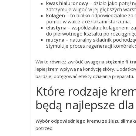
kwas hialuronowy
– działa jako potężn
zatrzymuje wilgoć w jej głębszych warstw
kolagen
– to białko odpowiedzialne za
pomóc w walce z oznakami starzenia,
elastyna
– współdziała z kolagenem, z
do pierwotnego kształtu po rozciągnięc
mucyna
– naturalny składnik pochodzący
stymuluje proces regeneracji komórek 
Warto również zwrócić uwagę na
stężenie filtr
lepiej krem wpływa na kondycję skóry. Dodatkowo
bardziej potęgować efekty działania preparatu.
Które rodzaje kre
będą najlepsze dla
Wybór odpowiedniego kremu ze śluzu ślimak
potrzeb.