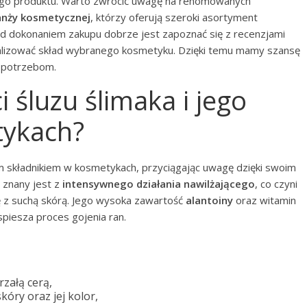
ego produktu. Warto zwrócić uwagę na renomowanych
anży kosmetycznej
, którzy oferują szeroki asortyment
d dokonaniem zakupu dobrze jest zapoznać się z recenzjami
alizować skład wybranego kosmetyku. Dzięki temu mamy szansę
m potrzebom.
i śluzu ślimaka i jego
tykach?
ym składnikiem w kosmetykach, przyciągając uwagę dzięki swoim
 znany jest z
intensywnego działania nawilżającego
, co czyni
 z suchą skórą. Jego wysoka zawartość
alantoiny
oraz witamin
piesza proces gojenia ran.
,
rzałą cerą,
óry oraz jej kolor,