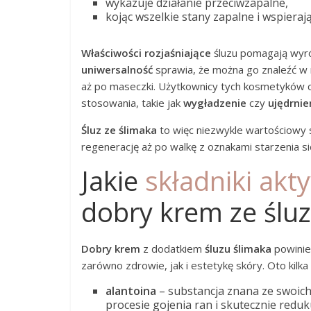
wykazuje działanie przeciwzapalne,
kojąc wszelkie stany zapalne i wspierają
Właściwości rozjaśniające
śluzu pomagają wyró
uniwersalność
sprawia, że można go znaleźć w
aż po maseczki. Użytkownicy tych kosmetyków c
stosowania, takie jak
wygładzenie
czy
ujędrnie
Śluz ze ślimaka
to więc niezwykle wartościowy s
regenerację aż po walkę z oznakami starzenia si
Jakie
składniki akt
dobry krem ze śluz
Dobry krem
z dodatkiem
śluzu ślimaka
powinie
zarówno zdrowie, jak i estetykę skóry. Oto kilka 
alantoina
– substancja znana ze swoich
procesie gojenia ran i skutecznie reduk