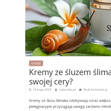
Uroda
Kremy ze śluzem ślima
swojej cery?
18 maja 2025
naturnika.pl
Brak komentarzy
Kremy ze śluzu ślimaka zdobywają coraz większ
pielęgnacyjne przyciągają uwagę zarówno młodszy