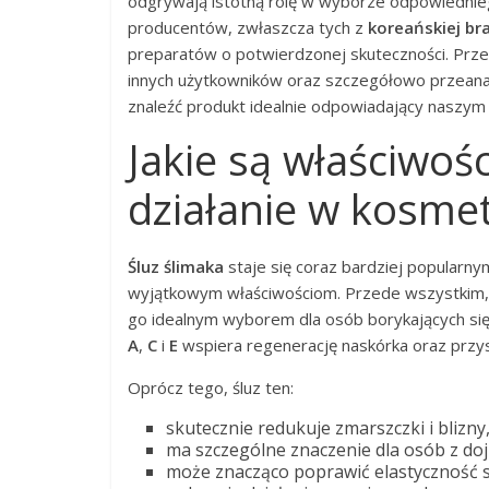
odgrywają istotną rolę w wyborze odpowiedni
producentów, zwłaszcza tych z
koreańskiej br
preparatów o potwierdzonej skuteczności. Prze
innych użytkowników oraz szczegółowo przean
znaleźć produkt idealnie odpowiadający naszy
Jakie są właściwośc
działanie w kosme
Śluz ślimaka
staje się coraz bardziej popularn
wyjątkowym właściwościom. Przede wszystkim,
go idealnym wyborem dla osób borykających się
A
,
C
i
E
wspiera regenerację naskórka oraz przys
Oprócz tego, śluz ten:
skutecznie redukuje zmarszczki i blizny
ma szczególne znaczenie dla osób z doj
może znacząco poprawić elastyczność sk