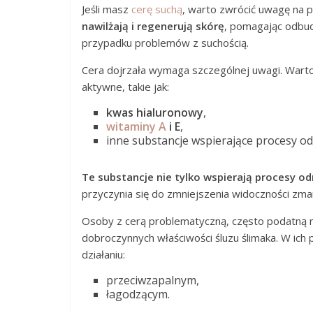
Jeśli masz
cerę suchą
, warto zwrócić uwagę na 
nawilżają i regenerują skórę
, pomagając odbud
przypadku problemów z suchością.
Cera dojrzała wymaga szczególnej uwagi. Warto
aktywne, takie jak:
kwas hialuronowy
,
witaminy A
i E
,
inne substancje wspierające procesy od
Te substancje nie tylko wspierają procesy od
przyczynia się do zmniejszenia widoczności zma
Osoby z cerą problematyczną, często podatną na
dobroczynnych właściwości śluzu ślimaka. W ich
działaniu:
przeciwzapalnym,
łagodzącym.