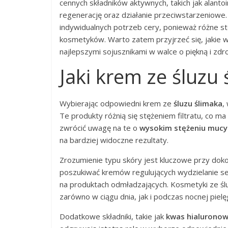
cennych składników aktywnych, takich jak alanto
regenerację oraz działanie przeciwstarzeniow
indywidualnych potrzeb cery, ponieważ różne s
kosmetyków. Warto zatem przyjrzeć się, jakie w
najlepszymi sojusznikami w walce o piękną i zdr
Jaki krem ze śluzu
Wybierając odpowiedni krem ze
śluzu ślimaka
,
Te produkty różnią się stężeniem filtratu, co 
zwrócić uwagę na te o
wysokim stężeniu mucy
na bardziej widoczne rezultaty.
Zrozumienie typu skóry jest kluczowe przy dok
poszukiwać kremów regulujących wydzielanie seb
na produktach odmładzających. Kosmetyki ze ślu
zarówno w ciągu dnia, jak i podczas nocnej pielęg
Dodatkowe składniki, takie jak
kwas hialurono