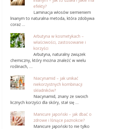
lnianym – jak to działa i jakie ma
efekty?
Laminacja włosów siemieniem
lnianym to naturalna metoda, która zdobywa
coraz …
Arbutyna w kosmetykach –
właściwości, zastosowanie i
korzyści
Arbutyna, naturalny związek
chemiczny, który można znaleźć w wielu
roślinach, …
Niacynamid – jak unikać
niekorzystnych kombinacji
składników?
Niacynamid, znany ze swoich
licznych korzyści dla skóry, stał się …
Manicure japoński – jak dbać o
zdrowe i lśniące paznokcie?
Manicure japoński to nie tylko