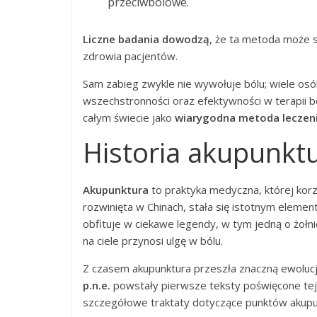
przeciwbólowe.
Liczne badania dowodzą
, że ta metoda może s
zdrowia pacjentów.
Sam zabieg zwykle nie wywołuje bólu; wiele osób 
wszechstronności oraz efektywności w terapii bó
całym świecie jako
wiarygodna metoda leczeni
Historia akupunktur
Akupunktura
to praktyka medyczna, której korz
rozwinięta w Chinach, stała się istotnym eleme
obfituje w ciekawe legendy, w tym jedną o żołni
na ciele przynosi ulgę w bólu.
Z czasem akupunktura przeszła znaczną ewoluc
p.n.e.
powstały pierwsze teksty poświęcone tej
szczegółowe traktaty dotyczące punktów akupunk