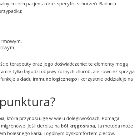
kalnych cech pacjenta oraz specyfiki schorzeń. Badania
przypadku:
karmowym,
wowym.
jście terapeuty oraz jego doświadczenie; te elementy mogą
ra
nie tylko łagodzi objawy różnych chorób, ale również sprzyja
 funkcje
układu immunologicznego
i korzystnie oddziałuje na
punktura?
a, która przynosi ulgę w wielu dolegliwościach. Pomaga
migrenowe. Jeśli cierpisz na
ból kręgosłupa
, ta metoda może
em bolesnego karku i ogólnym dyskomfortem pleców.