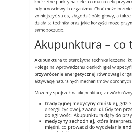
konkretne punkty na ciele, co ma na celu przyw
odpornościowych organizmu. Choć może brzmieć 
zmniejszyć stres, złagodzić bóle głowy, a takż
działa ta technika oraz jakie korzyści może prz
samopoczucie.
Akupunktura – co to
Akupunktura
to starożytna technika leczenia, k
Polega na wprowadzaniu cienkich igieł w specyfi
przywrócenie energetycznej równowagi
organ
aktywację naturalnych mechanizmów obronnych ci
Możemy spojrzeć na akupunkturę z dwóch różn
tradycyjnej medycyny chińskiej
, gdzi
energii życiowej, zwanej
qi
. Gdy ten pr
dolegliwości. Akupunktura dąży do prz
medycyny zachodniej
, która interpre
mięśni, co prowadzi do wydzielania
end