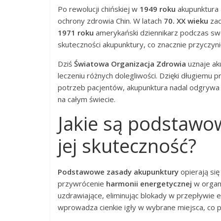
Po rewolucji chińskiej w
1949 roku
akupunktura 
ochrony zdrowia Chin. W latach
70. XX wieku
zac
1971 roku
amerykański dziennikarz podczas swo
skuteczności akupunktury, co znacznie przyczynił
Dziś
Światowa Organizacja Zdrowia
uznaje ak
leczeniu różnych dolegliwości. Dzięki długiem
potrzeb pacjentów, akupunktura nadal odgrywa
na całym świecie.
Jakie są podstawo
jej skuteczność?
Podstawowe zasady akupunktury
opierają się
przywrócenie
harmonii energetycznej
w organi
uzdrawiające, eliminując blokady w przepływie e
wprowadza cienkie igły w wybrane miejsca, co