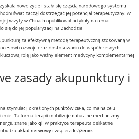
zyskała nowe życie i stała się częścią narodowego systemu
hodni świat zaczął dostrzegać jej potencjał terapeutyczny. W
jej wizyty w Chinach opublikował artykuły na temat
o się do jej popularyzacji na Zachodzie.
upunkturę za efektywną metodę terapeutyczną stosowaną w
u procesowi rozwoju oraz dostosowaniu do współczesnych
 kluczową rolę jako ważny element medycyny komplementarnej
we zasady akupunktury i
 na stymulacji określonych punktów ciała, co ma na celu
zmie. Ta forma terapii mobilizuje naturalne mechanizmy
nergii, znane jako
qi
. W praktyce terapeuta delikatnie
 pobudza
układ nerwowy
i wspiera
krążenie
.