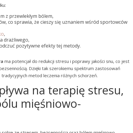
ku:
om z przewlekłym bólem,
ów, co sprawia, że cieszy się uznaniem wśród sportowców
ko
,
ta drażliwego,
dczuć pozytywne efekty tej metody.
ra
ma potencjał do redukcji stresu i poprawy jakości snu, co jest
z bezsennością. Dzięki tak szerokiemu spektrum zastosowań
 tradycyjnych metod leczenia różnych schorzeń.
ływa na terapię stresu,
bólu mięśniowo-
 sobie ze stresem, bezsennością oraz bólem mięśniowo-