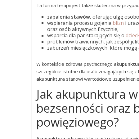
Ta forma terapii jest także skuteczna w przypad
zapalenia stawów
, oferując ulgę osob
wspierania procesu gojenia
blizn
i uraz
oraz osób aktywnych fizycznie,
wsparcia dla par starających się o
dziec
problemów trawiennych, jak zespół jeli
zaburzeń miesiączkowych, które mogą o
W kontekście zdrowia psychicznego
akupunktu
szczególnie istotne dla osób zmagających się 
akupunktura
stanowi wartościowe uzupełnienie
Jak akupunktura wp
bezsenności oraz 
powięziowego?
Akupunktura
odgrywa kluczową rolę w radzeniu