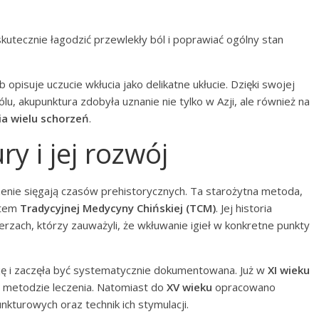
kutecznie łagodzić przewlekły ból i poprawiać ogólny stan
opisuje uczucie wkłucia jako delikatne ukłucie. Dzięki swojej
lu, akupunktura zdobyła uznanie nie tylko w Azji, ale również na
a wielu schorzeń
.
y i jej rozwój
enie sięgają czasów prehistorycznych. Ta starożytna metoda,
ntem
Tradycyjnej Medycyny Chińskiej (TCM)
. Jej historia
erzach, którzy zauważyli, że wkłuwanie igieł w konkretne punkty
ję i zaczęła być systematycznie dokumentowana. Już w
XI wieku
 metodzie leczenia. Natomiast do
XV wieku
opracowano
turowych oraz technik ich stymulacji.