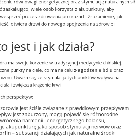
rócenie równowagi energetycznej oraz stymulację naturalnych sił
zaskakująco, wiele osób korzysta z akupunktury, aby
e wesprzeć proces zdrowienia po urazach. Zrozumienie, jak
ynieść, otwiera drzwi do nowego spojrzenia na zdrowie i
 jest i jak działa?
tóra ma swoje korzenie w tradycyjnej medycynie chińskiej.
czne punkty na ciele, co ma na celu
złagodzenie bólu
oraz
izmu. Uważa się, że stymulacja tych punktów wpływa na
ała i zwiększa krążenie krwi.
ych perspektyw:
e zdrowie jest ściśle związane z prawidłowym przepływem
zepływ jest zaburzony, mogą pojawić się różnorodne
ywrócenia harmonii i energetycznego balansu,
tuje akupunkturę jako sposób stymulacji nerwów oraz
orfin
– substancji działających jak naturalne środki