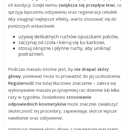
ich kondycji. Dzięki niemu
zwiększa się przepływ krwi
, co
sprzyja lepszemu odżywieniu oraz regeneracji cebulek.
Aby osiągnąć najlepsze efekty, warto stosować się do
poniższych wskazówek:
używaj delikatnych ruchów opuszkami palców,
zaczynaj od czoła i kieruj się ku karkowi,
stosuj okrężne i płynne ruchy, aby uniknąć
podrażnień.
Podczas masażu istotne jest, by
nie drapać skóry
głowy
, ponieważ może to prowadzić do jej uszkodzenia.
Regularność
ma tutaj kluczowe znaczenie – zaleca się
wykonywanie masażu przynajmniej raz dziennie lub kilka
razy w tygodniu. Dodatkowo
stosowanie
odpowiednich kosmetyków
może znacznie zwiększyć
skuteczność tej procedury, zapewniając skórze lepsze
nawilżenie oraz odżywienie.
Integrując higienę skóry głowy z regularnymi masażami,