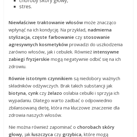
choroby skóry głowy,
stres.
Niewłaściwe traktowanie włosów
może znacząco
wpłynąć na ich kondycję. Na przykład,
nadmierna
stylizacja
,
częste farbowanie
czy
stosowanie
agresywnych kosmetyków
prowadzi do uszkodzenia
zarówno włosów, jak i cebulek. Również
intensywne
zabiegi fryzjerskie
mogą negatywnie odbić się na ich
zdrowiu.
Równie istotnym czynnikiem
są niedobory ważnych
składników odżywczych. Brak takich substancji jak
biotyna
,
cynk
czy
żelazo
osłabia cebulki i sprzyja ich
wypadaniu. Dlatego warto zadbać o odpowiednio
zbilansowaną dietę, która ma kluczowe znaczenie dla
zdrowia naszych włosów.
Nie można również zapominać o
chorobach skóry
głowy
, jak
łuszczyca
czy
grzybica
, które mogą