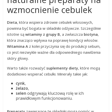
wzmocnienie cebulek
Dieta
, która wspiera zdrowie cebulek włosowych,
powinna być bogata w składniki odżywcze. Szczególnie
istotne są
witaminy z grupy B
, a zwłaszcza
biotyna
,
która znacząco wpływa na poprawę kondycji włosów.
Witamina A
z kolei przyczynia się do produkcji sebum,
co jest niezwykle ważne dla odpowiedniego nawilżenia
skóry głowy.
Warto także rozważyć
suplementy diety
, które mogą
dodatkowo wspierać cebulki. Minerały takie jak:
cynk
,
żelazo
,
selen
odgrywają kluczową rolę w ich
prawidłowym funkcjonowaniu.
Preparaty
zawierające te składniki mogą pomóc w