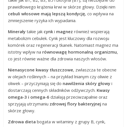
takie jak B1, B2, B3, B5 i biotyna (B7), są niezbędne do
prawidłowego krążenia krwi w skórze głowy. Dzięki nim
cebuli włosowe mają lepszą kondycję
, co wpływa na
zmniejszenie ryzyka ich wypadania.
Minerały
takie jak
cynk
i
magnez
również wspierają
metabolizm cebulek. Cynk jest kluczowy dla rozwoju
komórek oraz regeneracji tkanek. Natomiast magnez ma
istotny wpływ na
równowagę hormonalną organizmu
,
co jest równie ważne dla zdrowia naszych włosów.
Nienasycone kwasy tłuszczowe
, zwłaszcza te obecne
w olejach roślinnych – na przykład lnianym czy oliwie z
oliwek – przyczyniają się do
nawilżenia skóry głowy
i
dostarczają cennych składników odżywczych.
Kwasy
omega-3 i omega-6
działają przeciwzapalnie oraz
sprzyjają utrzymaniu
zdrowej flory bakteryjnej
na
skórze głowy.
Zdrowa dieta
bogata w witaminy z grupy B, cynk,