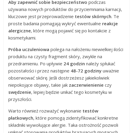
Aby zapewnić sobie bezpieczeństwo
podczas
używania nowych produktów do przyciemniania karnacji,
kluczowe jest przeprowadzenie
testów skórnych
. Te
proste badania pomagają wykryć ewentualne
reakcje
alergiczne
, które mogą pojawić się po kontakcie z
kosmetykami.
Próba uczuleniowa
polega na nałożeniu niewielkiej ilości
produktu na czysty fragment skóry, zwykle na
przedramieniu. Po upływie
24 godzin
należy spłukać
pozostałości i przez następne
48-72 godziny
uważnie
obserwować skórę. Jeśli dostrzeżesz jakiekolwiek
niepokojące objawy, takie jak
zaczerwienienie
czy
swędzenie
, lepiej będzie unikać tego kosmetyku w
przyszłości.
Warto również rozważyć wykonanie
testów
płatkowych
, które pomogą zidentyfikować konkretne
składniki wywołujące alergie. Taka ostrożność pozwoli
uniknąć stosowania produktów brązujących mogących