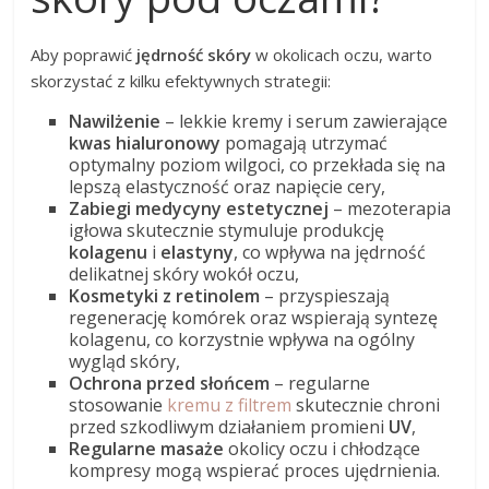
Aby poprawić
jędrność skóry
w okolicach oczu, warto
skorzystać z kilku efektywnych strategii:
Nawilżenie
– lekkie kremy i serum zawierające
kwas hialuronowy
pomagają utrzymać
optymalny poziom wilgoci, co przekłada się na
lepszą elastyczność oraz napięcie cery,
Zabiegi medycyny estetycznej
– mezoterapia
igłowa skutecznie stymuluje produkcję
kolagenu
i
elastyny
, co wpływa na jędrność
delikatnej skóry wokół oczu,
Kosmetyki z retinolem
– przyspieszają
regenerację komórek oraz wspierają syntezę
kolagenu, co korzystnie wpływa na ogólny
wygląd skóry,
Ochrona przed słońcem
– regularne
stosowanie
kremu z filtrem
skutecznie chroni
przed szkodliwym działaniem promieni
UV
,
Regularne masaże
okolicy oczu i chłodzące
kompresy mogą wspierać proces ujędrnienia.