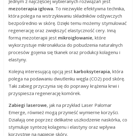
Jednym z najczęściej wybieranych rozwiązań jest
mezoterapia igłowa
. To niezwykle efektywna technika,
która polega na wstrzykiwaniu składników odżywczych
bezpośrednio w skórę. Dzięki temu możemy stymulować
regenerację oraz zwiększyć elastyczność cery. Inną
formą mezoterapii jest
mikroigłowanie
, które
wykorzystuje mikronakłucia do pobudzenia naturalnych
procesów gojenia się tkanek oraz produkcji kolagenu i
elastyny.
Kolejną interesującą opcją jest
karboksyterapia
, która
polega na podawaniu dwutlenku węgla (CO2) pod skórę.
Taki zabieg przyczynia się do poprawy krążenia krwi i
przyspiesza regenerację komórek.
Zabiegi laserowe
, jak na przykład Laser Palomar
Emerge, również mogą przynieść wymierne korzyści.
Działają one poprzez delikatne uszkodzenie naskórka, co
stymuluje syntezę kolagenu i elastyny oraz wpływa
korzystnie na napięcie skóry.