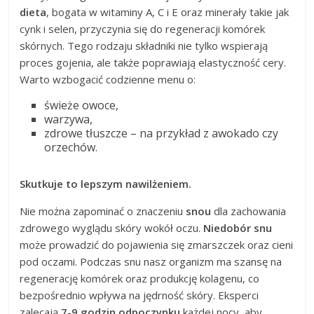
dieta
, bogata w witaminy A, C i E oraz minerały takie jak
cynk i selen, przyczynia się do regeneracji komórek
skórnych. Tego rodzaju składniki nie tylko wspierają
proces gojenia, ale także poprawiają elastyczność cery.
Warto wzbogacić codzienne menu o:
świeże owoce,
warzywa,
zdrowe tłuszcze – na przykład z awokado czy
orzechów.
Skutkuje to lepszym nawilżeniem.
Nie można zapominać o znaczeniu
snou
dla zachowania
zdrowego wyglądu skóry wokół oczu.
Niedobór snu
może prowadzić do pojawienia się zmarszczek oraz cieni
pod oczami. Podczas snu nasz organizm ma szansę na
regenerację komórek oraz produkcję kolagenu, co
bezpośrednio wpływa na jędrność skóry. Eksperci
zalecają
7-9 godzin odpoczynku
każdej nocy, aby