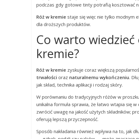
podczas gdy gotowe tinty potrafią kosztować n
Róż w kremie
staje się więc nie tylko modnym 
dla droższych produktów.
Co warto wiedzieć 
kremie?
Róż w kremie
zyskuje coraz większą popularność
trwałości
oraz
naturalnemu wykończeniu
. Dł
jak skład, technika aplikacji i rodzaj skóry.
W porównaniu do tradycyjnych różów w proszk
unikalna formuła sprawia, że łatwo wtapia się w
zwrócić uwagę na jakość użytych składników; p
oferują lepszą przyczepność.
Sposób nakładania również wpływa na to, jak d
— gąbek, pędzli czy palców — może znacząco po