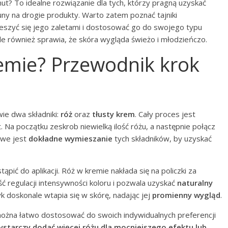
ut? To idealne rozwiązanie dla tych, którzy pragną uzyskać
y na drogie produkty. Warto zatem poznać tajniki
cieszyć się jego zaletami i dostosować go do swojego typu
ale również sprawia, że skóra wygląda świeżo i młodzieńczo.
emie? Przewodnik krok
wie dwa składniki:
róż
oraz
tłusty krem
. Cały proces jest
t. Na początku zeskrob niewielką ilość różu, a następnie połącz
owe jest
dokładne wymieszanie
tych składników, by uzyskać
pić do aplikacji. Róż w kremie nakłada się na policzki za
ć regulacji intensywności koloru i pozwala uzyskać
naturalny
yk doskonale wtapia się w skórę, nadając jej
promienny wygląd
.
można łatwo dostosować do swoich indywidualnych preferencji
starczy dodać więcej różu dla mocniejszego efektu lub