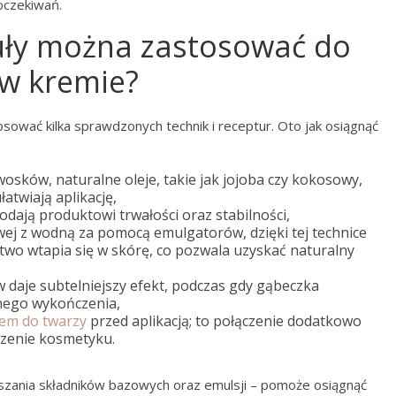
oczekiwań.
muły można zastosować do
 w kremie?
osować kilka sprawdzonych technik i receptur. Oto jak osiągnąć
wosków, naturalne oleje, takie jak jojoba czy kokosowy,
atwiają aplikację,
dodają produktowi trwałości oraz stabilności,
owej z wodną za pomocą emulgatorów, dzięki tej technice
atwo wtapia się w skórę, co pozwala uzyskać naturalny
 daje subtelniejszy efekt, podczas gdy gąbeczka
nego wykończenia,
em do twarzy
przed aplikacją; to połączenie dodatkowo
dzenie kosmetyku.
szania składników bazowych oraz emulsji – pomoże osiągnąć