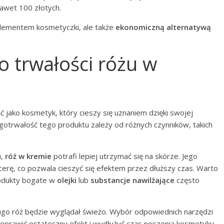
awet 100 złotych.
elementem kosmetyczki, ale także
ekonomiczną alternatywą
o trwałości różu w
 jako kosmetyk, który cieszy się uznaniem dzięki swojej
ugotrwałość tego produktu zależy od różnych czynników, takich
u,
róż w kremie
potrafi lepiej utrzymać się na skórze. Jego
 cerę, co pozwala cieszyć się efektem przez dłuższy czas. Warto
rodukty bogate w
olejki
lub
substancje nawilżające
często
ługo róż będzie wyglądał świeżo. Wybór odpowiednich narzędzi
prawić ostateczny efekt i wydłużyć czas noszenia kosmetyku.