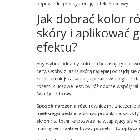
odpowiednią konsystencję i efekt końcowy.
Jak dobrać kolor r
skóry i aplikować 
efektu?
Aby wybrać
idealny kolor różu
pasujący do twoj
cery. Osoby z jasną skórą najlepiej odnajdą się
kolei ciemniejsza karnacja pięknie współgra z 
różem. Kluczowe jest, by róż dobrze współgra
świeży i zdrowy.
Sposób nałożenia różu
również ma znaczenie dl
miękkiego pędzla
, aplikując produkt na szczyty
skroni;
ta technika pozwala na wtapiający się 
muśnięciem zaakcentować powieki –
to optyczn