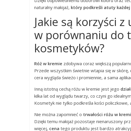
Dzięki odpowiedniemu doborowi koloru oraz tech
naturalny makijaż,
który podkreśli atuty każdej
Jakie są korzyści 
w porównaniu do t
kosmetyków?
Róż w kremie
zdobywa coraz większą popularnoś
Przede wszystkim świetnie wtapia się w skórę, 
cera wygląda świeżo i promiennie, a sama aplik
Inną istotną cechą różu w kremie jest jego
dział
kilka lat od wyglądu twarzy, co czyni go ideal
Kosmetyk nie tylko podkreśla kości policzkowe,
Nie można zapomnieć o
trwałości różu w krem
Dzięki temu makijaż pozostaje nienaruszony prz
więcej,
cena
tego produktu jest bardzo atrakcyjn