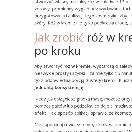
stworzyć własny, unikalny róż w zaledwie 15 min
zdrowy, promienny wygląd bez wydawania fortun
przygotowania i aplikacji tego kosmetyku, aby 
skóry. Róż w kremie nie tylko podkreśla urodę, 
Jak zrobić
róż w kr
po kroku
Aby stworzyć
róż w kremie
, wystarczą ci zaled
niezwykle prosty i szybki – zajmie tylko 15 minu
go z odpowiednią porcją tłustego kremu. Klucz
jednolitą konsystencję
.
Kiedy już osiągniesz gładką masę, możesz przystą
pomocą palców lub pędzelka, co daje ci możliwoś
efekt
. Taki sposób aplikacji sprawia, że kosmet
Nie zapominaj również o tym, że róż w kremie 
kolorystycznych oraz poziomu intensywności.
Wy