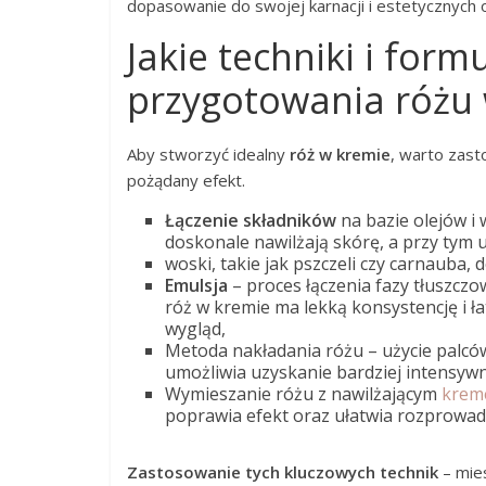
dopasowanie do swojej karnacji i estetycznych 
Jakie techniki i for
przygotowania różu
Aby stworzyć idealny
róż w kremie
, warto zast
pożądany efekt.
Łączenie składników
na bazie olejów i 
doskonale nawilżają skórę, a przy tym uł
woski, takie jak pszczeli czy carnauba, 
Emulsja
– proces łączenia fazy tłuszcz
róż w kremie ma lekką konsystencję i ł
wygląd,
Metoda nakładania różu – użycie palców
umożliwia uzyskanie bardziej intensyw
Wymieszanie różu z nawilżającym
krem
poprawia efekt oraz ułatwia rozprowa
Zastosowanie tych kluczowych technik
– mie