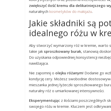
zwiększyć ilość kremu dla delikatniejszego 
naturalnych
kosmetyków do makijażu
.
Jakie składniki są p
idealnego różu w kr
Aby stworzyć wymarzony róż w kremie, warto si
takie jak
sproszkowany burak
, stanowią doskon
Do uzyskania odpowiedniej konsystencji niezbę
nawilżająca.
Nie zapomnij o
olejku różanym
! Dodanie go wz
kondycję cery. Możesz swobodnie dostosowywać
mieszanka jednej łyżeczki sproszkowanego bura
naturalny róż o umiarkowanej intensywności.
Eksperymentując
z ilościami poszczególnych sk
swojego różu w kremie. Kluczem jest odkrywanie