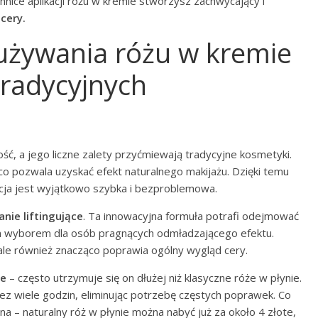
nice aplikacji różu w kremie stworzysz zachwycający i
 cery.
z używania różu w kremie
radycyjnych
ć, a jego liczne zalety przyćmiewają tradycyjne kosmetyki.
co pozwala uzyskać efekt naturalnego makijażu. Dzięki temu
acja jest wyjątkowo szybka i bezproblemowa.
anie liftingujące
. Ta innowacyjna formuła potrafi odejmować
nym wyborem dla osób pragnących odmładzającego efektu.
 ale również znacząco poprawia ogólny wygląd cery.
ie
– często utrzymuje się on dłużej niż klasyczne róże w płynie.
ez wiele godzin, eliminując potrzebę częstych poprawek. Co
a – naturalny róż w płynie można nabyć już za około 4 złote,