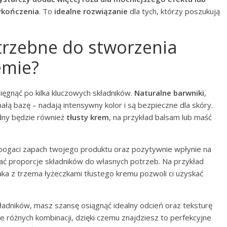
wykończenia
. To
idealne rozwiązanie
dla tych, którzy poszukują
otrzebne do stworzenia
emie?
ęgnąć po kilka kluczowych składników.
Naturalne barwniki
,
ałą bazę – nadają intensywny kolor i są bezpieczne dla skóry.
dny będzie również
tłusty krem
, na przykład balsam lub maść
bogaci zapach twojego produktu oraz pozytywnie wpłynie na
 proporcje składników do własnych potrzeb. Na przykład
ka z trzema łyżeczkami tłustego kremu pozwoli ci uzyskać
ładników, masz szansę osiągnąć idealny odcień oraz teksturę
 różnych kombinacji, dzięki czemu znajdziesz to perfekcyjne