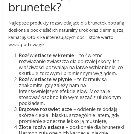
brunetek?
Najlepsze produkty rozświetlające dla brunetek potrafią
doskonale podkreślić ich naturalny urok oraz ciemniejszą
karnację. Oto kilka interesujących opcji, które warto
wziąć pod uwagę:
Rozświetlacze w kremie
– to świetne
rozwiązanie zwłaszcza dla dojrzałej skóry. Ich
właściwości pozwalają na łatwe wchłanianie, co
skutkuje zdrowym i promiennym wyglądem,
Rozświetlacze w płynie
– te formuły są
znakomite, gdy zależy nam na
intensywniejszym efekcie glow. Można je
stosować osobno lub wymieszać z ulubionym
podkładem,
Brązowe rozświetlacze
– odcienie te dodają
skórze ciepła i blasku, szczególnie latem, gdy
promienie słoneczne lekko ją muśnięte,
Złote rozświetlacze
– doskonałe dla brunetek!
Harmonizują one z ich karnacją, pięknie