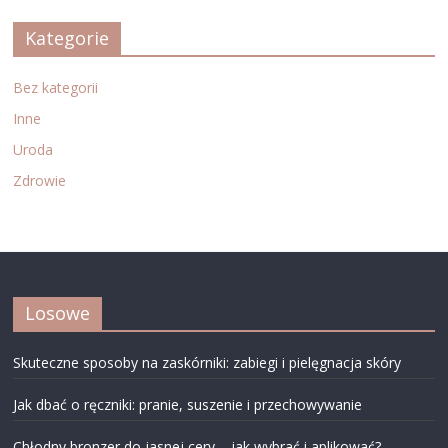
Kategorie
Bez kategorii
Inne
Uroda
Zdrowie
Losowe
Skuteczne sposoby na zaskórniki: zabiegi i pielęgnacja skóry
Jak dbać o ręczniki: pranie, suszenie i przechowywanie
Chłodny bronzer do jasnej cery – jak wybrać i aplikować?