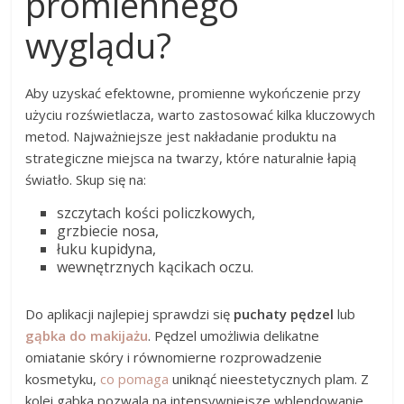
promiennego
wyglądu?
Aby uzyskać efektowne, promienne wykończenie przy
użyciu rozświetlacza, warto zastosować kilka kluczowych
metod. Najważniejsze jest nakładanie produktu na
strategiczne miejsca na twarzy, które naturalnie łapią
światło. Skup się na:
szczytach kości policzkowych,
grzbiecie nosa,
łuku kupidyna,
wewnętrznych kącikach oczu.
Do aplikacji najlepiej sprawdzi się
puchaty pędzel
lub
gąbka do makijażu
. Pędzel umożliwia delikatne
omiatanie skóry i równomierne rozprowadzenie
kosmetyku,
co pomaga
uniknąć nieestetycznych plam. Z
kolei gąbka pozwala na intensywniejsze wblendowanie