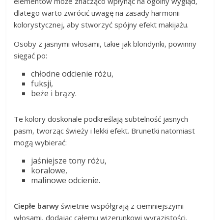
elementów może znacząco wpłynąć na ogólny wygląd,
dlatego warto zwrócić uwagę na zasady harmonii
kolorystycznej, aby stworzyć spójny efekt makijażu.
Osoby z jasnymi włosami, takie jak blondynki, powinny
sięgać po:
chłodne odcienie różu,
fuksji,
beże i brązy.
Te kolory doskonale podkreślają subtelność jasnych
pasm, tworząc świeży i lekki efekt. Brunetki natomiast
mogą wybierać:
jaśniejsze tony różu,
koralowe,
malinowe odcienie.
Ciepłe barwy
świetnie współgrają z ciemniejszymi
włosami, dodając całemu wizerunkowi wyrazistości.