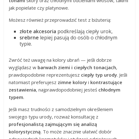
tonami
skóry oraz chłodnymi odcieniami włosów, takimi
jak popielate czy platynowe.
Możesz również przeprowadzić test z biżuterią:
złote akcesoria
podkreślają ciepły urok,
srebrne
lepiej pasują do osób o chłodnym
typie.
Zwróć też uwagę na kolory ubrań — jeśli dobrze
wyglądasz w
barwach ziemi i ciepłych tonacjach
,
prawdopodobnie reprezentujesz
ciepły typ urody
. Jeśli
natomiast preferujesz
zimne kolory
i
kontrastujące
zestawienia
, najprawdopodobniej jesteś
chłodnym
typem
.
Jeśli masz trudności z samodzielnym określeniem
swojego typu urody, rozważ konsultację z
profesjonalistą zajmującym się analizą
kolorystyczną
. To może znacznie ułatwić dobór