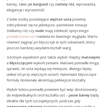
barwy, takie jak
burgund
czy
ciemny róż
, wprowadzą
elegancję i wyrazistość.
Z kolei osoby posiadające
węższe usta
powinny
zdecydować się na jaśniejsze, pastelowe tonacje.
Delikatny róż czy
nude
mają zdolność optycznego
powiększenia ust
i nadania im świeżego wyglądu. Warto
również sięgnąć po błyszczyk w tych odcieniach, który
jeszcze bardziej uwydatni kształt warg.
Istotnym aspektem jest także wybór między
matowymi
a
błyszczącymi
wykończeniami. Matowe pomadki mogą
sprawić, że usta wydają się mniejsze, dlatego lepiej
unikać ich przy węższych ustach. Natomiast błyszczące
formuły doskonale akcentują pełniejsze kształty.
Wybór koloru pomadki powinien być więc dostosowany
do indywidualnych cech kształtu ust –
jasne barwy
będą
idealne dla tych szczuplejszych, podczas gdy
intensywne odcienie
świetnie sprawdzą się u osób z