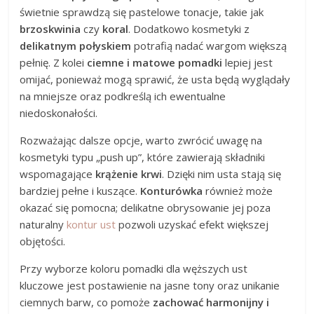
świetnie sprawdzą się pastelowe tonacje, takie jak
brzoskwinia
czy
koral
. Dodatkowo kosmetyki z
delikatnym połyskiem
potrafią nadać wargom większą
pełnię. Z kolei
ciemne i matowe pomadki
lepiej jest
omijać, ponieważ mogą sprawić, że usta będą wyglądały
na mniejsze oraz podkreślą ich ewentualne
niedoskonałości.
Rozważając dalsze opcje, warto zwrócić uwagę na
kosmetyki typu „push up”, które zawierają składniki
wspomagające
krążenie krwi
. Dzięki nim usta stają się
bardziej pełne i kuszące.
Konturówka
również może
okazać się pomocna; delikatne obrysowanie jej poza
naturalny
kontur ust
pozwoli uzyskać efekt większej
objętości.
Przy wyborze koloru pomadki dla węższych ust
kluczowe jest postawienie na jasne tony oraz unikanie
ciemnych barw, co pomoże
zachować harmonijny i