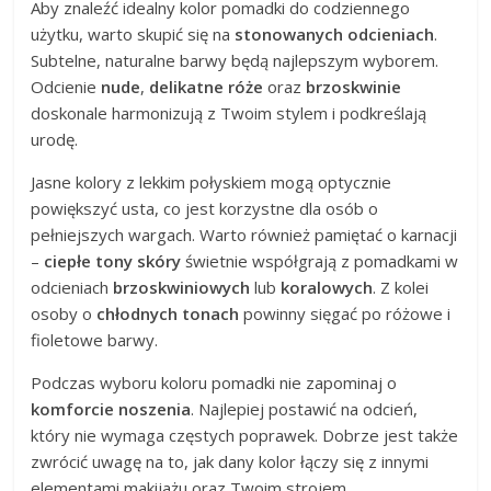
Aby znaleźć idealny kolor pomadki do codziennego
użytku, warto skupić się na
stonowanych odcieniach
.
Subtelne, naturalne barwy będą najlepszym wyborem.
Odcienie
nude
,
delikatne róże
oraz
brzoskwinie
doskonale harmonizują z Twoim stylem i podkreślają
urodę.
Jasne kolory z lekkim połyskiem mogą optycznie
powiększyć usta, co jest korzystne dla osób o
pełniejszych wargach. Warto również pamiętać o karnacji
–
ciepłe tony skóry
świetnie współgrają z pomadkami w
odcieniach
brzoskwiniowych
lub
koralowych
. Z kolei
osoby o
chłodnych tonach
powinny sięgać po różowe i
fioletowe barwy.
Podczas wyboru koloru pomadki nie zapominaj o
komforcie noszenia
. Najlepiej postawić na odcień,
który nie wymaga częstych poprawek. Dobrze jest także
zwrócić uwagę na to, jak dany kolor łączy się z innymi
elementami makijażu oraz Twoim strojem.