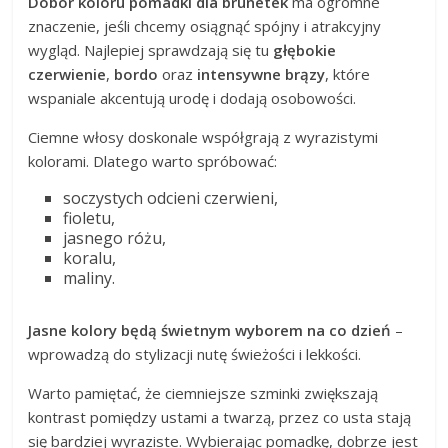
Dobór koloru pomadki dla brunetek
ma ogromne
znaczenie, jeśli chcemy osiągnąć spójny i atrakcyjny
wygląd. Najlepiej sprawdzają się tu
głębokie
czerwienie
,
bordo
oraz
intensywne brązy
, które
wspaniale akcentują urodę i dodają osobowości.
Ciemne włosy doskonale współgrają z wyrazistymi
kolorami. Dlatego warto spróbować:
soczystych odcieni czerwieni,
fioletu,
jasnego różu,
koralu,
maliny.
Jasne kolory będą świetnym wyborem na co dzień
–
wprowadzą do stylizacji nutę świeżości i lekkości.
Warto pamiętać, że ciemniejsze szminki zwiększają
kontrast pomiędzy ustami a twarzą, przez co usta stają
się bardziej wyraziste. Wybierając pomadkę, dobrze jest