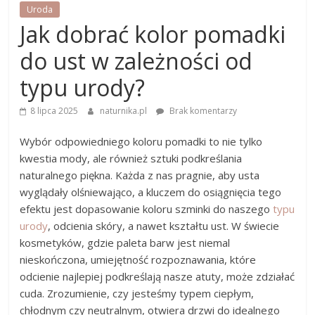
Uroda
Jak dobrać kolor pomadki
do ust w zależności od
typu urody?
8 lipca 2025
naturnika.pl
Brak komentarzy
Wybór odpowiedniego koloru pomadki to nie tylko
kwestia mody, ale również sztuki podkreślania
naturalnego piękna. Każda z nas pragnie, aby usta
wyglądały olśniewająco, a kluczem do osiągnięcia tego
efektu jest dopasowanie koloru szminki do naszego
typu
urody
, odcienia skóry, a nawet kształtu ust. W świecie
kosmetyków, gdzie paleta barw jest niemal
nieskończona, umiejętność rozpoznawania, które
odcienie najlepiej podkreślają nasze atuty, może zdziałać
cuda. Zrozumienie, czy jesteśmy typem ciepłym,
chłodnym czy neutralnym, otwiera drzwi do idealnego