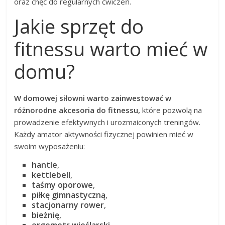
oraz chęć do regularnych ćwiczeń.
Jakie sprzęt do
fitnessu warto mieć w
domu?
W domowej siłowni warto zainwestować w
różnorodne akcesoria do fitnessu,
które pozwolą na
prowadzenie efektywnych i urozmaiconych treningów.
Każdy amator aktywności fizycznej powinien mieć w
swoim wyposażeniu:
hantle
,
kettlebell
,
taśmy oporowe
,
piłkę gimnastyczną
,
stacjonarny rower
,
bieżnię
,