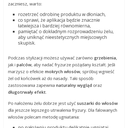
zaczniesz, warto:
rozetrzeć odrobinę produktu w dłoniach,
co sprawi, że aplikacja będzie znacznie
łatwiejsza i bardziej równomierna,
pamiętać o dokładnym rozprowadzeniu żelu,
aby uniknąć nieestetycznych miejscowych
skupisk.
Podczas stylizacji możesz używać zarówno
grzebienia
,
jak i
palców
, aby nadać fryzurze pożądany kształt. Jeśli
marzysz o efekcie
mokrych włosów
, spróbuj wgnieść
żel od końcówek aż do nasady. Taki sposób
zastosowania zapewnia
naturalny wygląd
oraz
długotrwały efekt
.
Po nałożeniu żelu dobrze jest użyć
suszarki do włosów
dla jeszcze lepszego utrwalenia fryzury. Dla falowanych
włosów polecam metodę ugniatania:
po nałożeniu produktu delikatnie ugniataj