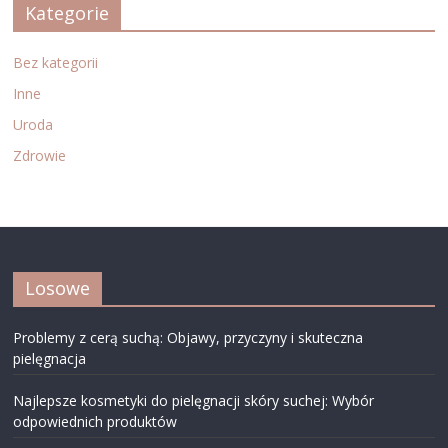
Kategorie
Bez kategorii
Inne
Uroda
Zdrowie
Losowe
Problemy z cerą suchą: Objawy, przyczyny i skuteczna
pielęgnacja
Najlepsze kosmetyki do pielęgnacji skóry suchej: Wybór
odpowiednich produktów