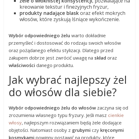
żele o włóknistej konsystencji
, pozwalające na
kreowanie tekstur i finezyjnych fryzur,
produkty nadające blask
oraz efekt mokrych
włosów, które zyskują lśniące wykończenie.
Wybór odpowiedniego żelu
warto dokładnie
przemyśleć i dostosować do rodzaju swoich włosów
oraz pożądanego efektu stylizacji. Dlatego przed
zakupem dobrze jest zwrócić uwagę na
skład
oraz
właściwości
danego produktu.
Jak wybrać najlepszy żel
do włosów dla siebie?
Wybór odpowiedniego żelu do włosów
zaczyna się od
zrozumienia własnego typu fryzury. Jeśli masz
cienkie
włosy
, najlepszym rozwiązaniem będą żele dodające
objętości. Natomiast osoby z
grubymi
czy
kręconymi
kosmykami
powinny postawić na produkty, które