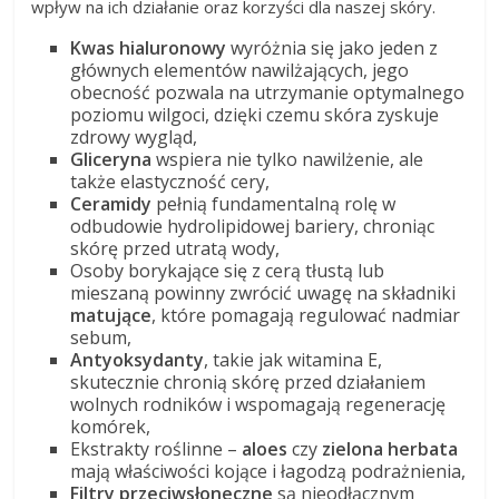
wpływ na ich działanie oraz korzyści dla naszej skóry.
Kwas hialuronowy
wyróżnia się jako jeden z
głównych elementów nawilżających, jego
obecność pozwala na utrzymanie optymalnego
poziomu wilgoci, dzięki czemu skóra zyskuje
zdrowy wygląd,
Gliceryna
wspiera nie tylko nawilżenie, ale
także elastyczność cery,
Ceramidy
pełnią fundamentalną rolę w
odbudowie hydrolipidowej bariery, chroniąc
skórę przed utratą wody,
Osoby borykające się z cerą tłustą lub
mieszaną powinny zwrócić uwagę na składniki
matujące
, które pomagają regulować nadmiar
sebum,
Antyoksydanty
, takie jak witamina E,
skutecznie chronią skórę przed działaniem
wolnych rodników i wspomagają regenerację
komórek,
Ekstrakty roślinne –
aloes
czy
zielona herbata
mają właściwości kojące i łagodzą podrażnienia,
Filtry przeciwsłoneczne
są nieodłącznym