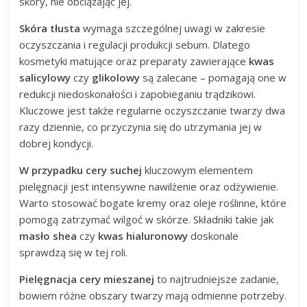
skóry, nie obciążając jej.
Skóra tłusta
wymaga szczególnej uwagi w zakresie
oczyszczania i regulacji produkcji sebum. Dlatego
kosmetyki matujące oraz preparaty zawierające
kwas
salicylowy
czy
glikolowy
są zalecane – pomagają one w
redukcji niedoskonałości i zapobieganiu trądzikowi.
Kluczowe jest także regularne oczyszczanie twarzy dwa
razy dziennie, co przyczynia się do utrzymania jej w
dobrej kondycji.
W przypadku cery suchej
kluczowym elementem
pielęgnacji jest intensywne nawilżenie oraz odżywienie.
Warto stosować bogate kremy oraz oleje roślinne, które
pomogą zatrzymać wilgoć w skórze. Składniki takie jak
masło shea
czy
kwas hialuronowy
doskonale
sprawdzą się w tej roli.
Pielęgnacja cery mieszanej
to najtrudniejsze zadanie,
bowiem różne obszary twarzy mają odmienne potrzeby.