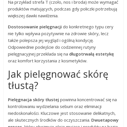
Na przykład strefa T (czoło, nos i broda) może wymagać
produktów matujących, podczas gdy policzki potrzebują
większej dawki nawilżenia.
Dostosowanie pielęgnacji
do konkretnego typu cery
nie tylko wpływa pozytywnie na zdrowie skóry, lecz
także polepsza jej wygląd i ogólną kondycję.
Odpowiednie podejście do codziennej rutyny
pielęgnacyjnej przekłada się na
długotrwałą estetykę
oraz komfort korzystania z kosmetyków.
Jak pielęgnować skórę
tłustą?
Pielęgnacja skóry tłustej
powinna koncentrować się na
kontrolowaniu wydzielania sebum oraz eliminacji
niedoskonałości. Kluczowe jest stosowanie delikatnych,
ale skutecznych środków do oczyszczania.
Dwuetapowy
proces
, który obejmuje oleje myjące i produkty na bazie